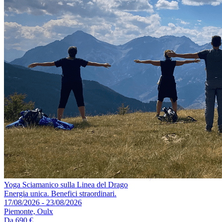
Yoga Sciamanico sulla Linea del Drago
Energia unica. Benefici straordinari.
17/08/2026 - 23/08/2026
Piemonte, Oulx
Da
690 €