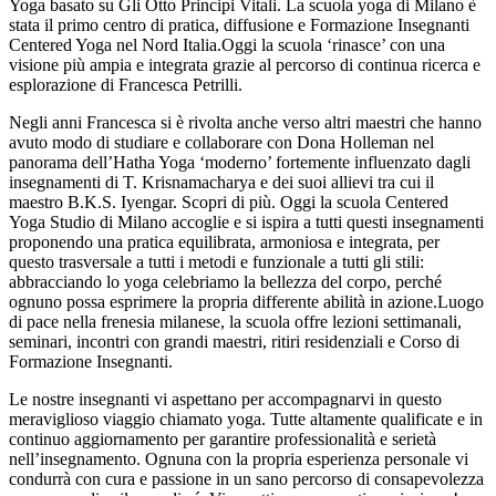
Yoga basato su Gli Otto Principi Vitali. La scuola yoga di Milano è
stata il primo centro di pratica, diffusione e Formazione Insegnanti
Centered Yoga nel Nord Italia.Oggi la scuola ‘rinasce’ con una
visione più ampia e integrata grazie al percorso di continua ricerca e
esplorazione di Francesca Petrilli.
Negli anni Francesca si è rivolta anche verso altri maestri che hanno
avuto modo di studiare e collaborare con Dona Holleman nel
panorama dell’Hatha Yoga ‘moderno’ fortemente influenzato dagli
insegnamenti di T. Krisnamacharya e dei suoi allievi tra cui il
maestro B.K.S. Iyengar. Scopri di più. Oggi la scuola Centered
Yoga Studio di Milano accoglie e si ispira a tutti questi insegnamenti
proponendo una pratica equilibrata, armoniosa e integrata, per
questo trasversale a tutti i metodi e funzionale a tutti gli stili:
abbracciando lo yoga celebriamo la bellezza del corpo, perché
ognuno possa esprimere la propria differente abilità in azione.Luogo
di pace nella frenesia milanese, la scuola offre lezioni settimanali,
seminari, incontri con grandi maestri, ritiri residenziali e Corso di
Formazione Insegnanti.
Le nostre insegnanti vi aspettano per accompagnarvi in questo
meraviglioso viaggio chiamato yoga. Tutte altamente qualificate e in
continuo aggiornamento per garantire professionalità e serietà
nell’insegnamento. Ognuna con la propria esperienza personale vi
condurrà con cura e passione in un sano percorso di consapevolezza