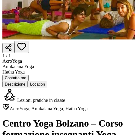
1 /
1
AcroYoga
Anukalana Yoga
Hatha Yoga
Contatta ora
Descrizione
Location
Lezioni pratiche in classe
AcroYoga, Anukalana Yoga, Hatha Yoga
Centro Yoga Bolzano – Corso
formazione insegnanti Yoga