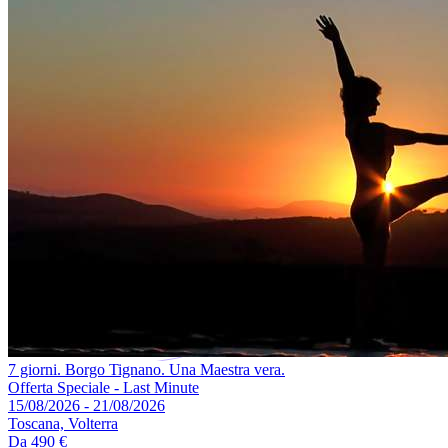
7 giorni. Borgo Tignano. Una Maestra vera.
Offerta Speciale - Last Minute
15/08/2026 - 21/08/2026
Toscana, Volterra
Da
490 €