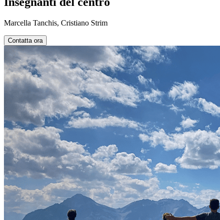
Insegnanti del centro
Marcella Tanchis, Cristiano Strim
Contatta ora