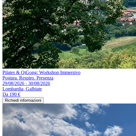
Pilates & QiGong: Workshop Immersivo
Postura. Respiro. Presenza
29/08/2026 - 30/08/2026
Lombardia, Galbiate
Da
190 €
Richiedi informazioni