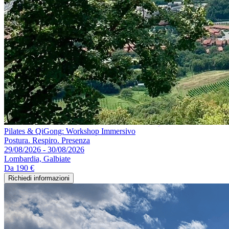
Pilates & QiGong: Workshop Immersivo
Postura. Respiro. Presenza
29/08/2026 - 30/08/2026
Lombardia, Galbiate
Da
190 €
Richiedi informazioni