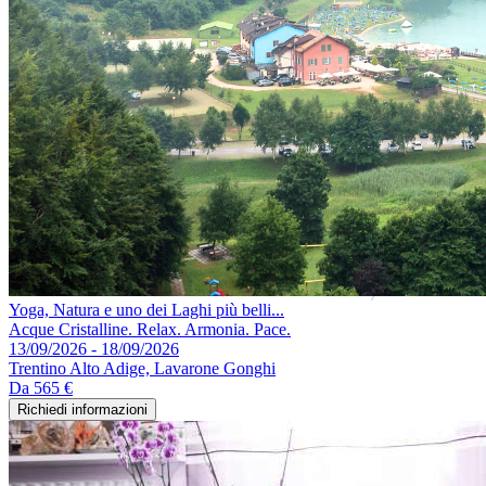
Yoga, Natura e uno dei Laghi più belli...
Acque Cristalline. Relax. Armonia. Pace.
13/09/2026 - 18/09/2026
Trentino Alto Adige, Lavarone Gonghi
Da
565 €
Richiedi informazioni