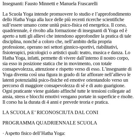
Insegnanti: Fausto Minnetti e Manuela Frascarelli
La Scuola Yoga intende promuovere lo studio e l’approfondimento
dello Hatha Yoga alla luce delle più recenti ricerche scientifiche
sull’essere umano come unità psico-fisica ed energetica. Il corso,
quadriennale, è rivolto alla formazione di insegnanti di Yoga ed è
aperto a tutti gli allievi che intendono approfondire la pratica di tale
disciplina, nonché a coloro che, nell’ambito della propria
professione, operano nei settori ginnico-sportivi, riabilitativi,
fisioterapici, psicologici o artistici quali: teatro, musica e danza. Lo
Hatha Yoga, infatti, permette di vivere dall’interno il nostro corpo,
sia esso in posizione statica che in movimento, con totale
consapevolezza, attenzione e rispetto verso di esso. L’insegnante di
Yoga diventa così una figura in grado di far affiorare nell’allievo le
latenti potenzialità psico-fisiche ed emotive orientandolo verso un
percorso di maggiore consapevolezza di sé e di auto guarigione.
Ogni praticante viene guidato affinché tutte le tensioni collegate ad
ansia, stress e blocchi emotivi vengano portate in superficie e risolte.
Il corso ha la durata di 4 anni e prevede teoria e pratica.
LA SCUOLA E’ RICONOSCIUTA DAL CONI
PROGRAMMA QUADRIENNALE SCUOLA
· Aspetto fisico dell’Hatha Yoga: