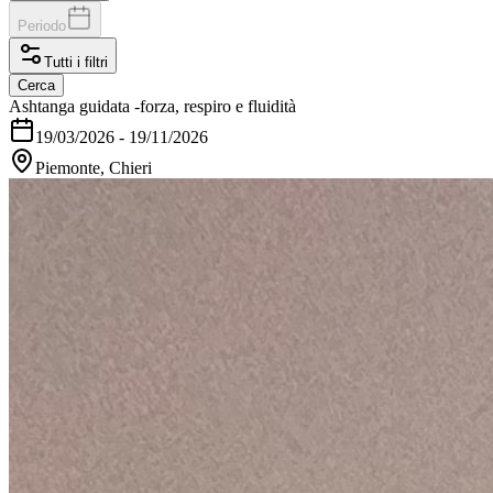
Periodo
Tutti i filtri
Cerca
Ashtanga guidata -forza, respiro e fluidità
19/03/2026
-
19/11/2026
Piemonte, Chieri