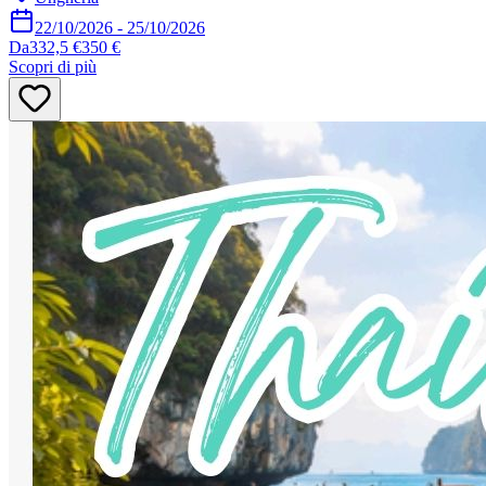
22/10/2026
-
25/10/2026
Da
332,5 €
350 €
Scopri di più