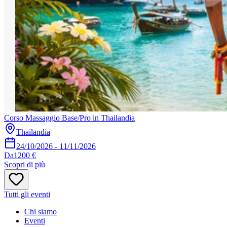
Corso Massaggio Base/Pro in Thailandia
Thailandia
24/10/2026
-
11/11/2026
Da
1200 €
Scopri di più
Tutti gli eventi
Chi siamo
Eventi