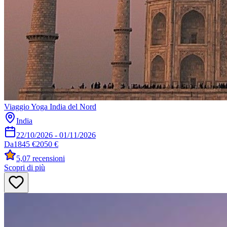
Viaggio Yoga India del Nord
India
22/10/2026
-
01/11/2026
Da
1845 €
2050 €
5,0
7 recensioni
Scopri di più