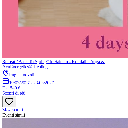
Retreat "Back To Spring" in Salento - Kundalini Yoga &
AcuEnergetics® Healing
Puglia, novoli
19/03/2027
-
23/03/2027
Da
1540 €
Scopri di più
Mostra tutti
Eventi simili