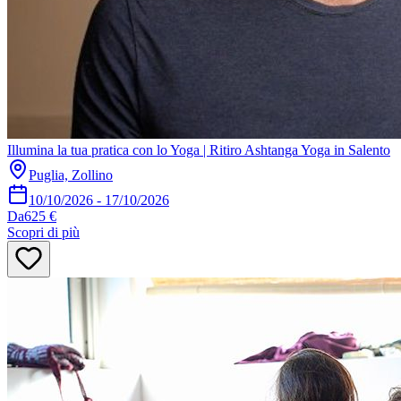
Illumina la tua pratica con lo Yoga | Ritiro Ashtanga Yoga in Salento
Puglia, Zollino
10/10/2026
-
17/10/2026
Da
625 €
Scopri di più