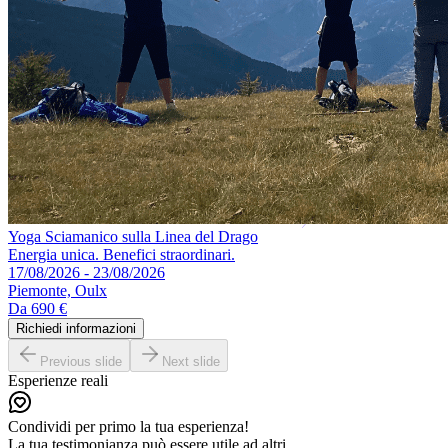
Yoga Sciamanico sulla Linea del Drago
Energia unica. Benefici straordinari.
17/08/2026 - 23/08/2026
Piemonte, Oulx
Da
690 €
Richiedi informazioni
Previous slide
Next slide
Esperienze reali
Condividi per primo la tua esperienza!
La tua testimonianza può essere utile ad altri