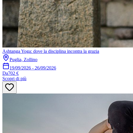
Ashtanga Yoga: dove la disciplina incontra la grazia
Puglia, Zollino
19/09/2026
-
26/09/2026
Da
702 €
Scopri di più