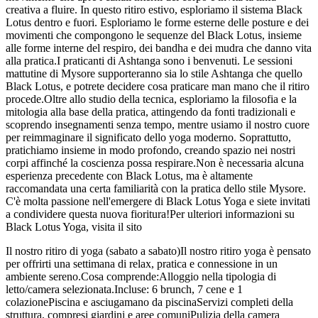
creativa a fluire. In questo ritiro estivo, esploriamo il sistema Black
Lotus dentro e fuori. Esploriamo le forme esterne delle posture e dei
movimenti che compongono le sequenze del Black Lotus, insieme
alle forme interne del respiro, dei bandha e dei mudra che danno vita
alla pratica.I praticanti di Ashtanga sono i benvenuti. Le sessioni
mattutine di Mysore supporteranno sia lo stile Ashtanga che quello
Black Lotus, e potrete decidere cosa praticare man mano che il ritiro
procede.Oltre allo studio della tecnica, esploriamo la filosofia e la
mitologia alla base della pratica, attingendo da fonti tradizionali e
scoprendo insegnamenti senza tempo, mentre usiamo il nostro cuore
per reimmaginare il significato dello yoga moderno. Soprattutto,
pratichiamo insieme in modo profondo, creando spazio nei nostri
corpi affinché la coscienza possa respirare.Non è necessaria alcuna
esperienza precedente con Black Lotus, ma è altamente
raccomandata una certa familiarità con la pratica dello stile Mysore.
C'è molta passione nell'emergere di Black Lotus Yoga e siete invitati
a condividere questa nuova fioritura!Per ulteriori informazioni su
Black Lotus Yoga, visita il sito
Il nostro ritiro di yoga (sabato a sabato)Il nostro ritiro yoga è pensato
per offrirti una settimana di relax, pratica e connessione in un
ambiente sereno.Cosa comprende:Alloggio nella tipologia di
letto/camera selezionata.Incluse: 6 brunch, 7 cene e 1
colazionePiscina e asciugamano da piscinaServizi completi della
struttura, compresi giardini e aree comuniPulizia della camera