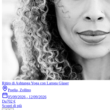
Ritiro di Ashtanga Yoga con Laruga Glaser
Puglia, Zollino
05/09/2026
-
12/09/2026
Da
702 €
Scopri di più