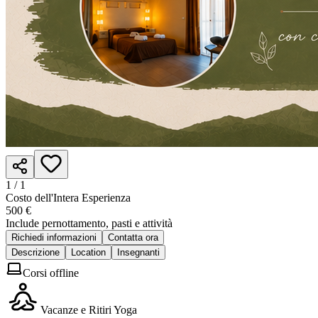
1 /
1
Costo dell'Intera Esperienza
500 €
Include pernottamento, pasti e attività
Richiedi informazioni
Contatta ora
Descrizione
Location
Insegnanti
Corsi offline
Vacanze e Ritiri Yoga