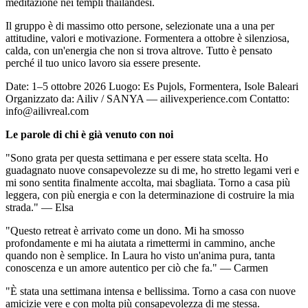
meditazione nei templi thailandesi.
Il gruppo è di massimo otto persone, selezionate una a una per
attitudine, valori e motivazione. Formentera a ottobre è silenziosa,
calda, con un'energia che non si trova altrove. Tutto è pensato
perché il tuo unico lavoro sia essere presente.
Date: 1–5 ottobre 2026 Luogo: Es Pujols, Formentera, Isole Baleari
Organizzato da: Ailiv / SANYA — ailivexperience.com Contatto:
info@ailivreal.com
Le parole di chi è già venuto con noi
"Sono grata per questa settimana e per essere stata scelta. Ho
guadagnato nuove consapevolezze su di me, ho stretto legami veri e
mi sono sentita finalmente accolta, mai sbagliata. Torno a casa più
leggera, con più energia e con la determinazione di costruire la mia
strada." — Elsa
"Questo retreat è arrivato come un dono. Mi ha smosso
profondamente e mi ha aiutata a rimettermi in cammino, anche
quando non è semplice. In Laura ho visto un'anima pura, tanta
conoscenza e un amore autentico per ciò che fa." — Carmen
"È stata una settimana intensa e bellissima. Torno a casa con nuove
amicizie vere e con molta più consapevolezza di me stessa.