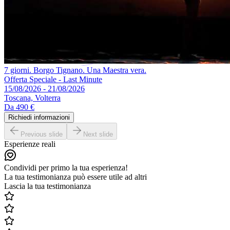
7 giorni. Borgo Tignano. Una Maestra vera.
Offerta Speciale - Last Minute
15/08/2026 - 21/08/2026
Toscana, Volterra
Da
490 €
Richiedi informazioni
Previous slide
Next slide
Esperienze reali
Condividi per primo la tua esperienza!
La tua testimonianza può essere utile ad altri
Lascia la tua testimonianza