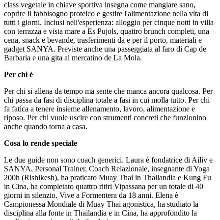
class vegetale in chiave sportiva insegna come mangiare sano,
coprire il fabbisogno proteico e gestire l'alimentazione nella vita di
tutti i giorni. Inclusi nell'esperienza: alloggio per cinque notti in villa
con terrazza e vista mare a Es Pujols, quattro brunch completi, una
cena, snack e bevande, trasferimenti da e per il porto, materiali e
gadget SANYA. Previste anche una passeggiata al faro di Cap de
Barbaria e una gita al mercatino de La Mola.
Per chi è
Per chi si allena da tempo ma sente che manca ancora qualcosa. Per
chi passa da fasi di disciplina totale a fasi in cui molla tutto. Per chi
fa fatica a tenere insieme allenamento, lavoro, alimentazione e
riposo. Per chi vuole uscire con strumenti concreti che funzionino
anche quando torna a casa.
Cosa lo rende speciale
Le due guide non sono coach generici. Laura è fondatrice di Ailiv e
SANYA, Personal Trainer, Coach Relazionale, insegnante di Yoga
200h (Rishikesh), ha praticato Muay Thai in Thailandia e Kung Fu
in Cina, ha completato quattro ritiri Vipassana per un totale di 40
giorni in silenzio. Vive a Formentera da 18 anni. Elena è
Campionessa Mondiale di Muay Thai agonistica, ha studiato la
disciplina alla fonte in Thailandia e in Cina, ha approfondito la