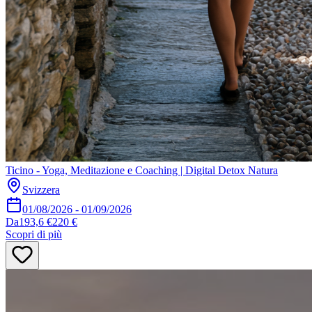
Ticino - Yoga, Meditazione e Coaching | Digital Detox Natura
Svizzera
01/08/2026
-
01/09/2026
Da
193,6 €
220 €
Scopri di più