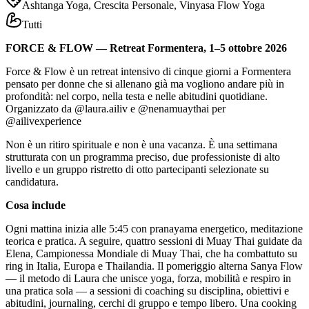
Ashtanga Yoga, Crescita Personale, Vinyasa Flow Yoga
Tutti
FORCE & FLOW — Retreat Formentera, 1–5 ottobre 2026
Force & Flow è un retreat intensivo di cinque giorni a Formentera
pensato per donne che si allenano già ma vogliono andare più in
profondità: nel corpo, nella testa e nelle abitudini quotidiane.
Organizzato da @laura.ailiv e @nenamuaythai per
@ailivexperience
Non è un ritiro spirituale e non è una vacanza. È una settimana
strutturata con un programma preciso, due professioniste di alto
livello e un gruppo ristretto di otto partecipanti selezionate su
candidatura.
Cosa include
Ogni mattina inizia alle 5:45 con pranayama energetico, meditazione
teorica e pratica. A seguire, quattro sessioni di Muay Thai guidate da
Elena, Campionessa Mondiale di Muay Thai, che ha combattuto su
ring in Italia, Europa e Thailandia. Il pomeriggio alterna Sanya Flow
— il metodo di Laura che unisce yoga, forza, mobilità e respiro in
una pratica sola — a sessioni di coaching su disciplina, obiettivi e
abitudini, journaling, cerchi di gruppo e tempo libero. Una cooking