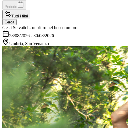
Periodo
Tutti i filtri
Cerca
Gesti Selvatici - un ritiro nel bosco umbro
28/08/2026
-
30/08/2026
Umbria, San Venanzo