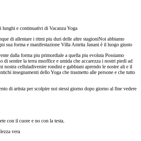
odi lunghi e continuativi di Vacanza Yoga
que di allentare i ritmi piu duri delle altre stagioniNoi abbiamo
gni sua forma e manifestazione Villa Amrita Janani è il luogo giusto
ivente dalla forma piu primordiale a quella piu evoluta Possiamo
 di sentire la terra msoffice e umida che accarezza i nostri piedi ad
ni nostra celluladivenire rondini e gabbiani aprendo le nostre ali e il
antichi insegnamenti dello Yoga che trasmetto alle persone e che tutto
to di artista per scolpire noi stessi giorno dopo giorno al fine vedere
te con il cuore e no con la testa.
llezza vera