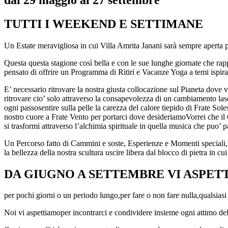
TUTTI I WEEKEND E SETTIMANE
Un Estate meravigliosa in cui Villa Amrita Janani sarà sempre aperta per
Questa questa stagione così bella e con le sue lunghe giornate che rapp
pensato di offrire un Programma di Ritiri e Vacanze Yoga a temi ispira
E’ necessario ritrovare la nostra giusta collocazione sul Pianeta dove 
ritrovare cio’ solo attraverso la consapevolezza di un cambiamento lasc
ogni passosentire sulla pelle la carezza del calore tiepido di Frate Soles
nostro cuore a Frate Vento per portarci dove desideriamoVorrei che il 
si trasformi attraverso l’alchimia spirituale in quella musica che puo’ 
Un Percorso fatto di Cammini e soste, Esperienze e Momenti speciali, Si
la bellezza della nostra scultura uscire libera dal blocco di pietra in cu
DA GIUGNO A SETTEMBRE VI ASPET
per pochi giorni o un periodo lungo,per fare o non fare nulla,qualsiasi 
Noi vi aspettiamoper incontrarci e condividere insieme ogni attimo de