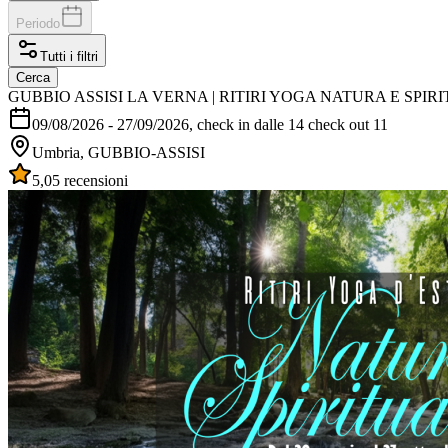
Periodo
Tutti i filtri
Cerca
GUBBIO ASSISI LA VERNA | RITIRI YOGA NATURA E SPIRI
09/08/2026
-
27/09/2026
, check in dalle 14 check out 11
Umbria, GUBBIO-ASSISI
5,0
5 recensioni