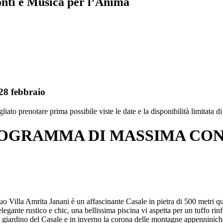
nti e Musica per l’Anima
 febbraio
liato prenotare prima possibile viste le date e la disponibilità limitata d
OGRAMMA DI MASSIMA CON
duo Villa Amrita Janani è un affascinante Casale in pietra di 500 metri q
 elegante rustico e chic, una bellissima piscina vi aspetta per un tuffo rinf
 giardino del Casale e in inverno la corona delle montagne appenniniche