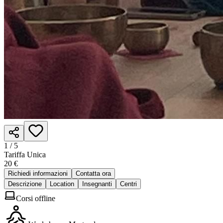
1 /
5
Tariffa Unica
20 €
Richiedi informazioni
Contatta ora
Descrizione
Location
Insegnanti
Centri
Corsi offline