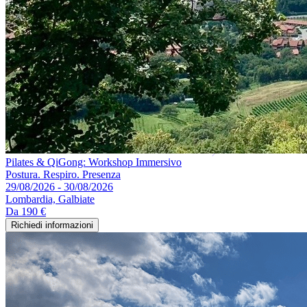
Pilates & QiGong: Workshop Immersivo
Postura. Respiro. Presenza
29/08/2026 - 30/08/2026
Lombardia, Galbiate
Da
190 €
Richiedi informazioni