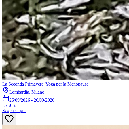
La Seconda Primavera, Yoga per la Menopausa
Lombardia, Milano
26/09/2026
-
26/09/2026
Da
50 €
Scopri di più