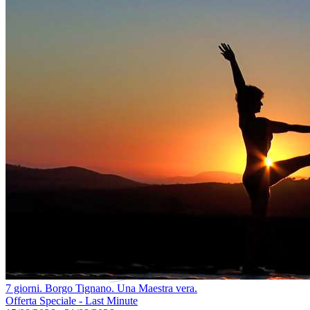
7 giorni. Borgo Tignano. Una Maestra vera.
Offerta Speciale - Last Minute