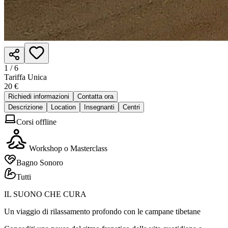
1 /
6
Tariffa Unica
20 €
Richiedi informazioni
Contatta ora
Descrizione
Location
Insegnanti
Centri
Corsi offline
Workshop o Masterclass
Bagno Sonoro
Tutti
IL SUONO CHE CURA
Un viaggio di rilassamento profondo con le campane tibetane