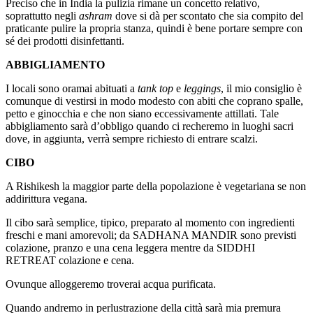
Preciso che in India la pulizia rimane un concetto relativo,
soprattutto negli
ashram
dove si dà per scontato che sia compito del
praticante pulire la propria stanza, quindi è bene portare sempre con
sé dei prodotti disinfettanti.
ABBIGLIAMENTO
I locali sono oramai abituati a
tank top
e
leggings
, il mio consiglio è
comunque di vestirsi in modo modesto con abiti che coprano spalle,
petto e ginocchia e che non siano eccessivamente attillati. Tale
abbigliamento sarà d’obbligo quando ci recheremo in luoghi sacri
dove, in aggiunta, verrà sempre richiesto di entrare scalzi.
CIBO
A Rishikesh la maggior parte della popolazione è vegetariana se non
addirittura vegana.
Il cibo sarà semplice, tipico, preparato al momento con ingredienti
freschi e mani amorevoli; da SADHANA MANDIR sono previsti
colazione, pranzo e una cena leggera mentre da SIDDHI
RETREAT colazione e cena.
Ovunque alloggeremo troverai acqua purificata.
Quando andremo in perlustrazione della città sarà mia premura