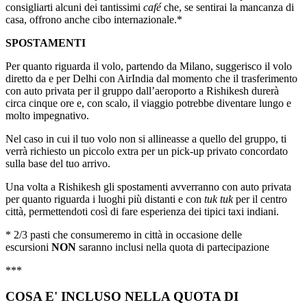
consigliarti alcuni dei tantissimi
café
che, se sentirai la mancanza di
casa, offrono anche cibo internazionale.*
SPOSTAMENTI
Per quanto riguarda il volo, partendo da Milano, suggerisco il volo
diretto da e per Delhi con AirIndia dal momento che il trasferimento
con auto privata per il gruppo dall’aeroporto a Rishikesh durerà
circa cinque ore e, con scalo, il viaggio potrebbe diventare lungo e
molto impegnativo.
Nel caso in cui il tuo volo non si allineasse a quello del gruppo, ti
verrà richiesto un piccolo extra per un pick-up privato concordato
sulla base del tuo arrivo.
Una volta a Rishikesh gli spostamenti avverranno con auto privata
per quanto riguarda i luoghi più distanti e con
tuk tuk
per il centro
città, permettendoti così di fare esperienza dei tipici taxi indiani.
* 2/3 pasti che consumeremo in città in occasione delle
escursioni
NON
saranno inclusi nella quota di partecipazione
***
COSA E' INCLUSO NELLA QUOTA DI