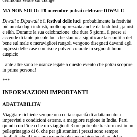
cerimonia serale sul Gange.
MA NON SOLO: l'8 novembre potrai celebrare DIWALI!
Diwali
o
Dipawali
è il
festival delle luci
, probabilmente la festività
più amata dagli induisti, molto apprezzata anche da buddhisti, jainisti
e sikh. Durante la sua celebrazione, che dura 5 giorni, il paese si
accende di tante piccole luci che stanno a significare la sconfitta del
bene sul male e meravigliosi rangoli vengono disegnati davanti agli
ingressi delle case con riso e polveri colorate in segno di buon
auspicio.
Tante altre sono le usanze legate a questo evento che potrai scoprire
in prima persona!
***
INFORMAZIONI IMPORTANTI
ADATTABILITA’
Viaggiare richiede sempre una certa capacità di adattamento a
imprevisti e condizioni esterne, a maggiore ragione in India. Parti
quindi con l’idea che un viaggio di 3 ore potrebbe trasformarsi in un
pellegrinaggio di 6, che per gli stranieri i prezzi sono sempre
gonfiati, che il tuo stomaco potrebbe avere bisogno di qualche