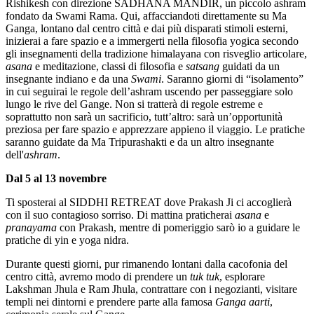
Rishikesh con direzione SADHANA MANDIR, un piccolo ashram
fondato da Swami Rama. Qui, affacciandoti direttamente su Ma
Ganga, lontano dal centro città e dai più disparati stimoli esterni,
inizierai a fare spazio e a immergerti nella filosofia yogica secondo
gli insegnamenti della tradizione himalayana con risveglio articolare,
asana
e meditazione, classi di filosofia e
satsang
guidati da un
insegnante indiano e da una
Swami
. Saranno giorni di “isolamento”
in cui seguirai le regole dell’ashram uscendo per passeggiare solo
lungo le rive del Gange. Non si tratterà di regole estreme e
soprattutto non sarà un sacrificio, tutt’altro: sarà un’opportunità
preziosa per fare spazio e apprezzare appieno il viaggio. Le pratiche
saranno guidate da Ma Tripurashakti e da un altro insegnante
dell'
ashram
.
Dal 5 al 13 novembre
Ti sposterai al SIDDHI RETREAT dove Prakash Ji ci accoglierà
con il suo contagioso sorriso. Di mattina praticherai
asana
e
pranayama
con Prakash, mentre di pomeriggio sarò io a guidare le
pratiche di yin e yoga nidra.
Durante questi giorni, pur rimanendo lontani dalla cacofonia del
centro città, avremo modo di prendere un
tuk tuk
, esplorare
Lakshman Jhula e Ram Jhula, contrattare con i negozianti, visitare
templi nei dintorni e prendere parte alla famosa
Ganga aarti
,