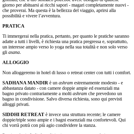
giorno per abituarsi ai ricchi sapori - magari completamente nuovi -
che proverai. Ma questa è la bellezza del viaggio, aprirsi alla
possibilità e vivere l’avventura.
PRATICA
Ti immergerai nella pratica, pertanto, per quanto le pratiche saranno
adatte a tutti i livelli, è richiesta una pratica pregressa e, soprattutto,
un interesse ampio verso lo yoga nella sua totalità e non solo verso
gli
asana
.
ALLOGGIO
Non alloggeremo in hotel di lusso o retreat center con tutti i comfort.
SADHANA MANDIR
è un
ashram
estremamente modesto - e
abbastanza datato - con camere doppie ampie ed essenziali ma
bagno privato contrariamente a molti
ashram
che prevedono un
bagno in condivisione. Salvo diversa richiesta, sono qui previsti
alloggi privati.
SIDDHI RETREAT
è invece una struttura recente; le camere
doppie/triple sono ampie e i bagni essenziali ma confortevoli. Qui
chi vorrà potrà con più agio condividere la stanza.