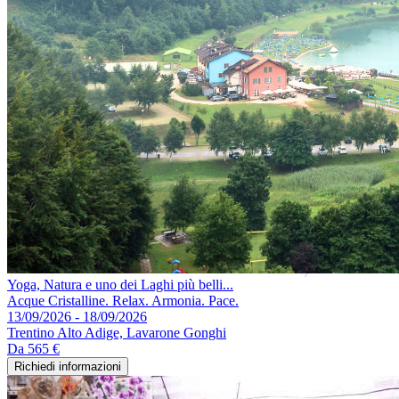
Yoga, Natura e uno dei Laghi più belli...
Acque Cristalline. Relax. Armonia. Pace.
13/09/2026 - 18/09/2026
Trentino Alto Adige, Lavarone Gonghi
Da
565 €
Richiedi informazioni