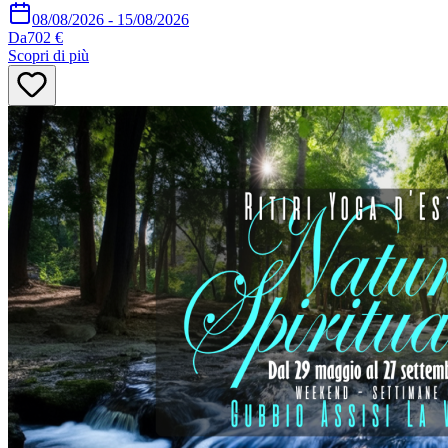
08/08/2026
-
15/08/2026
Da
702 €
Scopri di più