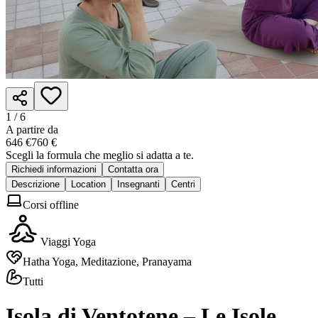
1 /
6
A partire da
646 €
760 €
Scegli la formula che meglio si adatta a te.
Richiedi informazioni
Contatta ora
Descrizione
Location
Insegnanti
Centri
Corsi offline
Viaggi Yoga
Hatha Yoga, Meditazione, Pranayama
Tutti
Isola di Ventotene – Le Isole