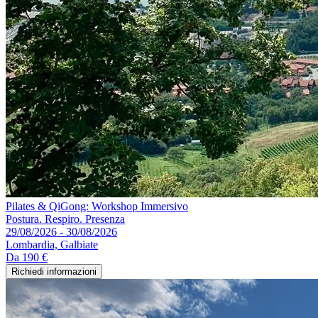
Pilates & QiGong: Workshop Immersivo
Postura. Respiro. Presenza
29/08/2026 - 30/08/2026
Lombardia, Galbiate
Da
190 €
Richiedi informazioni