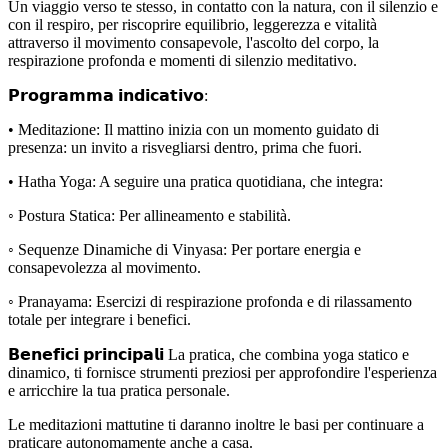
Un viaggio verso te stesso, in contatto con la natura, con il silenzio e
con il respiro, per riscoprire equilibrio, leggerezza e vitalità
attraverso il movimento consapevole, l'ascolto del corpo, la
respirazione profonda e momenti di silenzio meditativo.
𝗣𝗿𝗼𝗴𝗿𝗮𝗺𝗺𝗮 𝗶𝗻𝗱𝗶𝗰𝗮𝘁𝗶𝘃𝗼:
• Meditazione: Il mattino inizia con un momento guidato di
presenza: un invito a risvegliarsi dentro, prima che fuori.
• Hatha Yoga: A seguire una pratica quotidiana, che integra:
◦ Postura Statica: Per allineamento e stabilità.
◦ Sequenze Dinamiche di Vinyasa: Per portare energia e
consapevolezza al movimento.
◦ Pranayama: Esercizi di respirazione profonda e di rilassamento
totale per integrare i benefici.
𝗕𝗲𝗻𝗲𝗳𝗶𝗰𝗶 𝗽𝗿𝗶𝗻𝗰𝗶𝗽𝗮𝗹𝗶 La pratica, che combina yoga statico e
dinamico, ti fornisce strumenti preziosi per approfondire l'esperienza
e arricchire la tua pratica personale.
Le meditazioni mattutine ti daranno inoltre le basi per continuare a
praticare autonomamente anche a casa.