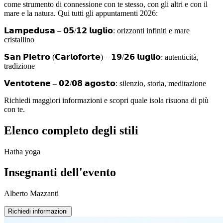
come strumento di connessione con te stesso, con gli altri e con il
mare e la natura. Qui tutti gli appuntamenti 2026:
𝗟𝗮𝗺𝗽𝗲𝗱𝘂𝘀𝗮 – 𝟬𝟱/𝟭𝟮 𝗹𝘂𝗴𝗹𝗶𝗼: orizzonti infiniti e mare
cristallino
𝗦𝗮𝗻 𝗣𝗶𝗲𝘁𝗿𝗼 (𝗖𝗮𝗿𝗹𝗼𝗳𝗼𝗿𝘁𝗲) – 𝟭𝟵/𝟮𝟲 𝗹𝘂𝗴𝗹𝗶𝗼: autenticità,
tradizione
𝗩𝗲𝗻𝘁𝗼𝘁𝗲𝗻𝗲 – 𝟬𝟮/𝟬𝟴 𝗮𝗴𝗼𝘀𝘁𝗼: silenzio, storia, meditazione
Richiedi maggiori informazioni e scopri quale isola risuona di più
con te.
Elenco completo degli stili
Hatha yoga
Insegnanti dell'evento
Alberto Mazzanti
Richiedi informazioni