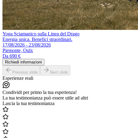
Yoga Sciamanico sulla Linea del Drago
Energia unica. Benefici straordinari.
17/08/2026 - 23/08/2026
Piemonte, Oulx
Da
690 €
Richiedi informazioni
Previous slide
Next slide
Esperienze reali
Condividi per primo la tua esperienza!
La tua testimonianza può essere utile ad altri
Lascia la tua testimonianza