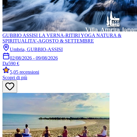
GUBBIO ASSISI LA VERNA-RITIRI YOGA NATURA &
SPIRITUALITA’-AGOSTO & SETTEMBRE
Umbria, GUBBIO-ASSISI
02/08/2026
-
09/08/2026
Da
590 €
5,0
5 recensioni
Scopri di più