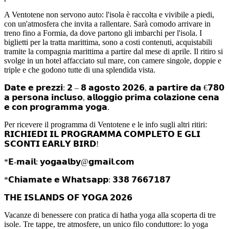
A Ventotene non servono auto: l'isola è raccolta e vivibile a piedi,
con un'atmosfera che invita a rallentare. Sarà comodo arrivare in
treno fino a Formia, da dove partono gli imbarchi per l'isola. I
biglietti per la tratta marittima, sono a costi contenuti, acquistabili
tramite la compagnia marittima a partire dal mese di aprile. Il ritiro si
svolge in un hotel affacciato sul mare, con camere singole, doppie e
triple e che godono tutte di una splendida vista.
𝗗𝗮𝘁𝗲 𝗲 𝗽𝗿𝗲𝘇𝘇𝗶: 𝟮 – 𝟴 𝗮𝗴𝗼𝘀𝘁𝗼 𝟮𝟬𝟮𝟲, 𝗮 𝗽𝗮𝗿𝘁𝗶𝗿𝗲 𝗱𝗮 €𝟳𝟴𝟬
𝗮 𝗽𝗲𝗿𝘀𝗼𝗻𝗮 𝗶𝗻𝗰𝗹𝘂𝘀𝗼, 𝗮𝗹𝗹𝗼𝗴𝗴𝗶𝗼 𝗽𝗿𝗶𝗺𝗮 𝗰𝗼𝗹𝗮𝘇𝗶𝗼𝗻𝗲 𝗰𝗲𝗻𝗮
𝗲 𝗰𝗼𝗻 𝗽𝗿𝗼𝗴𝗿𝗮𝗺𝗺𝗮 𝘆𝗼𝗴𝗮.
Per ricevere il programma di Ventotene e le info sugli altri ritiri:
𝗥𝗜𝗖𝗛𝗜𝗘𝗗𝗜 𝗜𝗟 𝗣𝗥𝗢𝗚𝗥𝗔𝗠𝗠𝗔 𝗖𝗢𝗠𝗣𝗟𝗘𝗧𝗢 𝗘 𝗚𝗟𝗜
𝗦𝗖𝗢𝗡𝗧𝗜 𝗘𝗔𝗥𝗟𝗬 𝗕𝗜𝗥𝗗!
*𝗘-𝗺𝗮𝗶𝗹: 𝘆𝗼𝗴𝗮𝗮𝗹𝗯𝘆@𝗴𝗺𝗮𝗶𝗹.𝗰𝗼𝗺
*𝗖𝗵𝗶𝗮𝗺𝗮𝘁𝗲 𝗲 𝗪𝗵𝗮𝘁𝘀𝗮𝗽𝗽: 𝟯𝟯𝟴 𝟳𝟲𝟲𝟳𝟭𝟴𝟳
𝗧𝗛𝗘 𝗜𝗦𝗟𝗔𝗡𝗗𝗦 𝗢𝗙 𝗬𝗢𝗚𝗔 𝟮𝟬𝟮𝟲
Vacanze di benessere con pratica di hatha yoga alla scoperta di tre
isole. Tre tappe, tre atmosfere, un unico filo conduttore: lo yoga