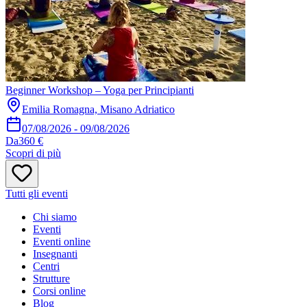
Beginner Workshop – Yoga per Principianti
Emilia Romagna, Misano Adriatico
07/08/2026
-
09/08/2026
Da
360 €
Scopri di più
Tutti gli eventi
Chi siamo
Eventi
Eventi online
Insegnanti
Centri
Strutture
Corsi online
Blog