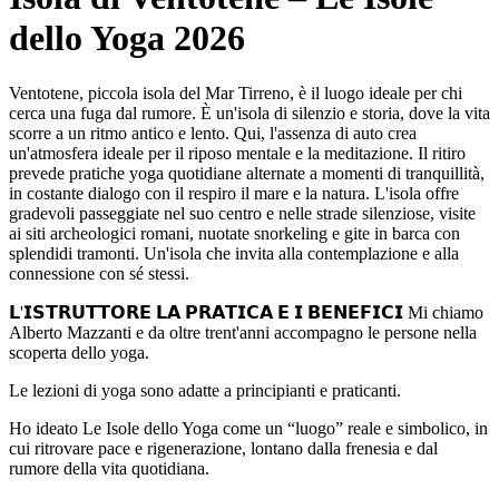
dello Yoga 2026
Ventotene, piccola isola del Mar Tirreno, è il luogo ideale per chi
cerca una fuga dal rumore. È un'isola di silenzio e storia, dove la vita
scorre a un ritmo antico e lento. Qui, l'assenza di auto crea
un'atmosfera ideale per il riposo mentale e la meditazione. Il ritiro
prevede pratiche yoga quotidiane alternate a momenti di tranquillità,
in costante dialogo con il respiro il mare e la natura. L'isola offre
gradevoli passeggiate nel suo centro e nelle strade silenziose, visite
ai siti archeologici romani, nuotate snorkeling e gite in barca con
splendidi tramonti. Un'isola che invita alla contemplazione e alla
connessione con sé stessi.
𝗟'𝗜𝗦𝗧𝗥𝗨𝗧𝗧𝗢𝗥𝗘 𝗟𝗔 𝗣𝗥𝗔𝗧𝗜𝗖𝗔 𝗘 𝗜 𝗕𝗘𝗡𝗘𝗙𝗜𝗖𝗜 Mi chiamo
Alberto Mazzanti e da oltre trent'anni accompagno le persone nella
scoperta dello yoga.
Le lezioni di yoga sono adatte a principianti e praticanti.
Ho ideato Le Isole dello Yoga come un “luogo” reale e simbolico, in
cui ritrovare pace e rigenerazione, lontano dalla frenesia e dal
rumore della vita quotidiana.