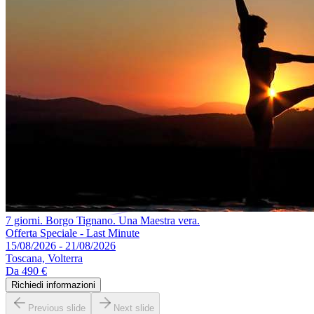
7 giorni. Borgo Tignano. Una Maestra vera.
Offerta Speciale - Last Minute
15/08/2026 - 21/08/2026
Toscana, Volterra
Da
490 €
Richiedi informazioni
Previous slide
Next slide