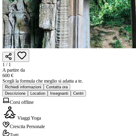
1 /
1
A partire da
600 €
Scegli la formula che meglio si adatta a te.
Richiedi informazioni
Contatta ora
Descrizione
Location
Insegnanti
Centri
Corsi offline
Viaggi Yoga
Crescita Personale
Tutti