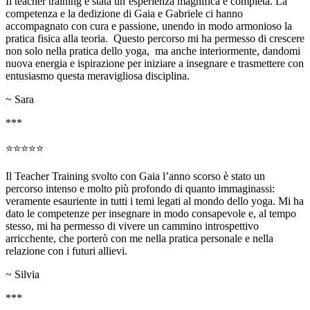
Il teacher training è stata un’esperienza magnifica e completa. La
competenza e la dedizione di Gaia e Gabriele ci hanno
accompagnato con cura e passione, unendo in modo armonioso la
pratica fisica alla teoria. Questo percorso mi ha permesso di crescere
non solo nella pratica dello yoga, ma anche interiormente, dandomi
nuova energia e ispirazione per iniziare a insegnare e trasmettere con
entusiasmo questa meravigliosa disciplina.
~ Sara
***
⭐⭐⭐⭐⭐
Il Teacher Training svolto con Gaia l’anno scorso è stato un
percorso intenso e molto più profondo di quanto immaginassi:
veramente esauriente in tutti i temi legati al mondo dello yoga. Mi ha
dato le competenze per insegnare in modo consapevole e, al tempo
stesso, mi ha permesso di vivere un cammino introspettivo
arricchente, che porterò con me nella pratica personale e nella
relazione con i futuri allievi.
~ Silvia
***