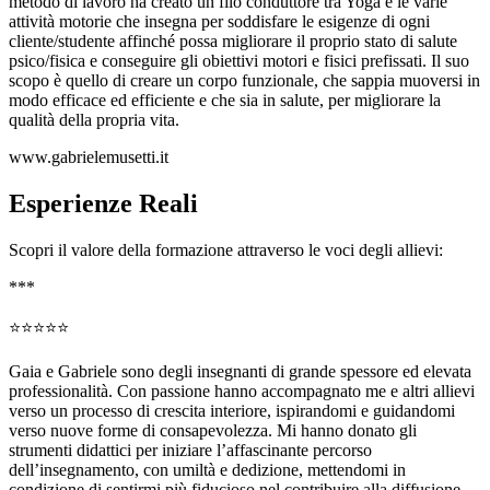
metodo di lavoro ha creato un filo conduttore tra Yoga e le varie
attività motorie che insegna per soddisfare le esigenze di ogni
cliente/studente affinché possa migliorare il proprio stato di salute
psico/fisica e conseguire gli obiettivi motori e fisici prefissati. Il suo
scopo è quello di creare un corpo funzionale, che sappia muoversi in
modo efficace ed efficiente e che sia in salute, per migliorare la
qualità della propria vita.
www.gabrielemusetti.it
Esperienze Reali
Scopri il valore della formazione attraverso le voci degli allievi:
***
⭐⭐⭐⭐⭐
Gaia e Gabriele sono degli insegnanti di grande spessore ed elevata
professionalità. Con passione hanno accompagnato me e altri allievi
verso un processo di crescita interiore, ispirandomi e guidandomi
verso nuove forme di consapevolezza. Mi hanno donato gli
strumenti didattici per iniziare l’affascinante percorso
dell’insegnamento, con umiltà e dedizione, mettendomi in
condizione di sentirmi più fiducioso nel contribuire alla diffusione