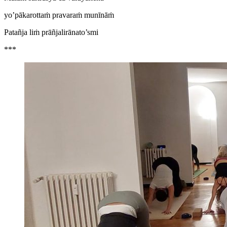
yo’pākarottaṁ pravaraṁ munīnāṁ
Patañja liṁ prāñjalirānato’smi
***