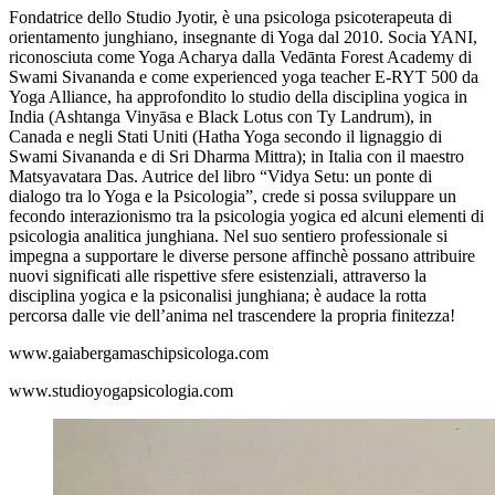
Fondatrice dello Studio Jyotir, è una psicologa psicoterapeuta di
orientamento junghiano, insegnante di Yoga dal 2010. Socia YANI,
riconosciuta come Yoga Acharya dalla Vedānta Forest Academy di
Swami Sivananda e come experienced yoga teacher E-RYT 500 da
Yoga Alliance, ha approfondito lo studio della disciplina yogica in
India (Ashtanga Vinyāsa e Black Lotus con Ty Landrum), in
Canada e negli Stati Uniti (Hatha Yoga secondo il lignaggio di
Swami Sivananda e di Sri Dharma Mittra); in Italia con il maestro
Matsyavatara Das. Autrice del libro “Vidya Setu: un ponte di
dialogo tra lo Yoga e la Psicologia”, crede si possa sviluppare un
fecondo interazionismo tra la psicologia yogica ed alcuni elementi di
psicologia analitica junghiana. Nel suo sentiero professionale si
impegna a supportare le diverse persone affinchè possano attribuire
nuovi significati alle rispettive sfere esistenziali, attraverso la
disciplina yogica e la psiconalisi junghiana; è audace la rotta
percorsa dalle vie dell’anima nel trascendere la propria finitezza!
www.gaiabergamaschipsicologa.com
www.studioyogapsicologia.com