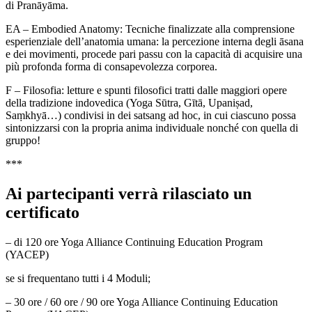
di Pranāyāma.
EA – Embodied Anatomy: Tecniche finalizzate alla comprensione
esperienziale dell’anatomia umana: la percezione interna degli āsana
e dei movimenti, procede pari passu con la capacità di acquisire una
più profonda forma di consapevolezza corporea.
F – Filosofia: letture e spunti filosofici tratti dalle maggiori opere
della tradizione indovedica (Yoga Sūtra, Gītā, Upaniṣad,
Saṃkhyā…) condivisi in dei satsang ad hoc, in cui ciascuno possa
sintonizzarsi con la propria anima individuale nonché con quella di
gruppo!
***
Ai partecipanti verrà rilasciato un
certificato
– di 120 ore Yoga Alliance Continuing Education Program
(YACEP)
se si frequentano tutti i 4 Moduli;
– 30 ore / 60 ore / 90 ore Yoga Alliance Continuing Education