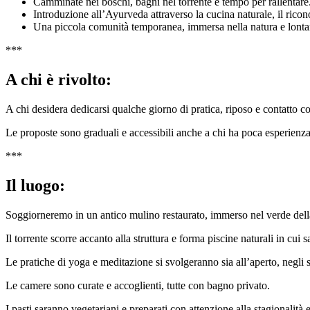
Camminate nei boschi, bagni nel torrente e tempo per rallentare
Introduzione all’Ayurveda attraverso la cucina naturale, il ricon
Una piccola comunità temporanea, immersa nella natura e lontan
***
A chi è rivolto:
A chi desidera dedicarsi qualche giorno di pratica, riposo e contatto co
Le proposte sono graduali e accessibili anche a chi ha poca esperienz
***
Il luogo:
Soggiorneremo in un antico mulino restaurato, immerso nel verde della
Il torrente scorre accanto alla struttura e forma piscine naturali in cui 
Le pratiche di yoga e meditazione si svolgeranno sia all’aperto, negli 
Le camere sono curate e accoglienti, tutte con bagno privato.
I pasti saranno vegetariani e preparati con attenzione alla stagionalità e