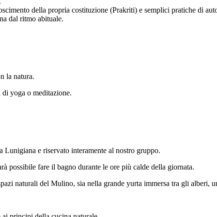
.
oscimento della propria costituzione (Prakriti) e semplici pratiche di au
a dal ritmo abituale.
n la natura.
a di yoga o meditazione.
 Lunigiana e riservato interamente al nostro gruppo.
sarà possibile fare il bagno durante le ore più calde della giornata.
spazi naturali del Mulino, sia nella grande yurta immersa tra gli alberi,
 ai principi della cucina naturale.