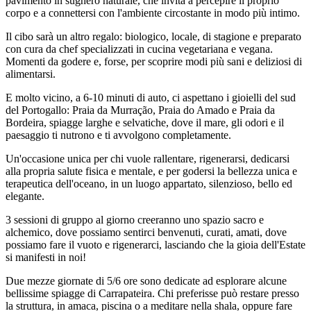
pavimento in sughero naturale, che invita a percepire il proprio
corpo e a connettersi con l'ambiente circostante in modo più intimo.
Il cibo sarà un altro regalo: biologico, locale, di stagione e preparato
con cura da chef specializzati in cucina vegetariana e vegana.
Momenti da godere e, forse, per scoprire modi più sani e deliziosi di
alimentarsi.
E molto vicino, a 6-10 minuti di auto, ci aspettano i gioielli del sud
del Portogallo: Praia da Murração, Praia do Amado e Praia da
Bordeira, spiagge larghe e selvatiche, dove il mare, gli odori e il
paesaggio ti nutrono e ti avvolgono completamente.​
Un'occasione unica per chi vuole rallentare, rigenerarsi, dedicarsi
alla propria salute fisica e mentale, e per godersi la bellezza unica e
terapeutica dell'oceano, in un luogo appartato, silenzioso, bello ed
elegante.
3 sessioni di gruppo al giorno creeranno uno spazio sacro e
alchemico, dove possiamo sentirci benvenuti, curati, amati, dove
possiamo fare il vuoto e rigenerarci, lasciando che la gioia dell'Estate
si manifesti in noi!
Due mezze giornate di 5/6 ore sono dedicate ad esplorare alcune
bellissime spiagge di Carrapateira. Chi preferisse può restare presso
la struttura, in amaca, piscina o a meditare nella shala, oppure fare