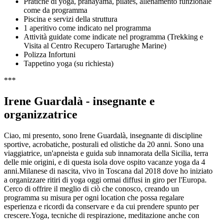
Pratiche di yoga, pranayama, pilates, allenamento funzionale
come da programma
Piscina e servizi della struttura
1 aperitivo come indicato nel programma
Attività guidate come indicate nel programma (Trekking e
Visita al Centro Recupero Tartarughe Marine)
Polizza Infortuni
Tappetino yoga (su richiesta)
***
Irene Guardalà - insegnante e
organizzatrice
Ciao, mi presento, sono Irene Guardalà, insegnante di discipline
sportive, acrobatiche, posturali ed olistiche da 20 anni. Sono una
viaggiatrice, un'apneista e guida sub innamorata della Sicilia, terra
delle mie origini, e di questa isola dove ospito vacanze yoga da 4
anni.Milanese di nascita, vivo in Toscana dal 2018 dove ho iniziato
a organizzare ritiri di yoga oggi ormai diffusi in giro per l'Europa.
Cerco di offrire il meglio di ciò che conosco, creando un
programma su misura per ogni location che possa regalare
esperienza e ricordi da conservare e da cui prendere spunto per
crescere.Yoga, tecniche di respirazione, meditazione anche con