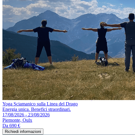
Yoga Sciamanico sulla Linea del Drago
Energia unica. Benefici straordinari.
17/08/2026 - 23/08/2026
Piemonte, Oulx
Da
690 €
Richiedi informazioni