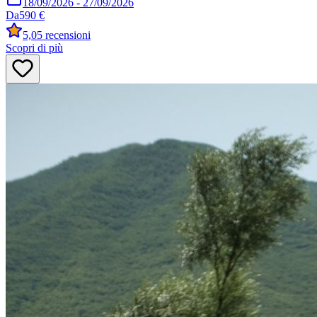
18/09/2026
-
27/09/2026
Da
590 €
5,0
5 recensioni
Scopri di più