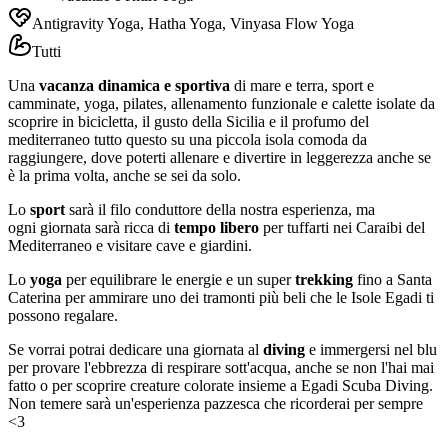
Antigravity Yoga, Hatha Yoga, Vinyasa Flow Yoga
Tutti
Una
vacanza dinamica e sportiva
di mare e terra, sport e
camminate, yoga, pilates, allenamento funzionale e calette isolate da
scoprire in bicicletta, il gusto della Sicilia e il profumo del
mediterraneo tutto questo su una piccola isola comoda da
raggiungere, dove poterti allenare e divertire in leggerezza anche se
è la prima volta, anche se sei da solo.
Lo
sport
sarà il filo conduttore della nostra esperienza, ma
ogni giornata sarà ricca di
tempo libero
per tuffarti nei Caraibi del
Mediterraneo e visitare cave e giardini.
Lo
yoga
per equilibrare le energie e un super
trekking
fino a Santa
Caterina per ammirare uno dei tramonti più beli che le Isole Egadi ti
possono regalare.
Se vorrai potrai dedicare una giornata al
diving
e immergersi nel blu
per provare l'ebbrezza di respirare sott'acqua, anche se non l'hai mai
fatto o per scoprire creature colorate insieme a Egadi Scuba Diving.
Non temere sarà un'esperienza pazzesca che ricorderai per sempre
<3