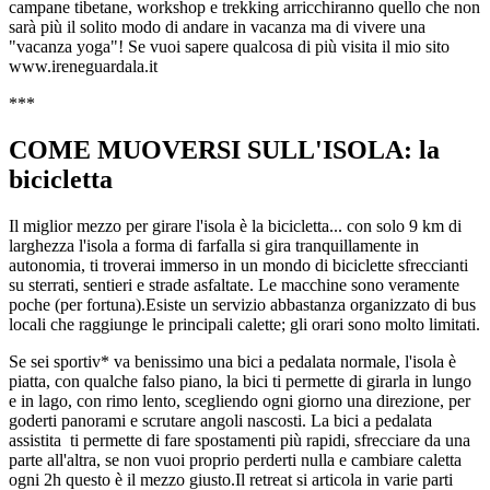
campane tibetane, workshop e trekking arricchiranno quello che non
sarà più il solito modo di andare in vacanza ma di vivere una
"vacanza yoga"! Se vuoi sapere qualcosa di più visita il mio sito
www.ireneguardala.it
***
COME MUOVERSI SULL'ISOLA: la
bicicletta
Il miglior mezzo per girare l'isola è la bicicletta... con solo 9 km di
larghezza l'isola a forma di farfalla si gira tranquillamente in
autonomia, ti troverai immerso in un mondo di biciclette sfreccianti
su sterrati, sentieri e strade asfaltate. Le macchine sono veramente
poche (per fortuna).Esiste un servizio abbastanza organizzato di bus
locali che raggiunge le principali calette; gli orari sono molto limitati.
Se sei sportiv* va benissimo una bici a pedalata normale, l'isola è
piatta, con qualche falso piano, la bici ti permette di girarla in lungo
e in lago, con rimo lento, scegliendo ogni giorno una direzione, per
goderti panorami e scrutare angoli nascosti. La bici a pedalata
assistita ti permette di fare spostamenti più rapidi, sfrecciare da una
parte all'altra, se non vuoi proprio perderti nulla e cambiare caletta
ogni 2h questo è il mezzo giusto.Il retreat si articola in varie parti