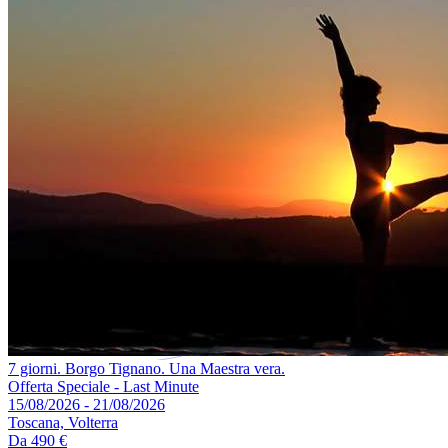
7 giorni. Borgo Tignano. Una Maestra vera.
Offerta Speciale - Last Minute
15/08/2026 - 21/08/2026
Toscana, Volterra
Da
490 €