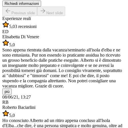
Richiedi informazioni
Previous slide
Next slide
Esperienze reali
5,0
3 recensioni
ED
Elisabetta Di Venere
5,0
Sono appena rientrata dalla vacanza/seminario all'isola d'elba e ne
sono entusiasta. Pur non essendo io praticante assidua ho ricevuto
un grosso beneficio dalle pratiche eseguite. Alberto si è dimostrato
un insegnante molto preparato e coinvolgente e se ne avessi la
possibilità tornerei già domani. Lo consiglio vivamente, soprattutto
ai "dubbiosi" e "timorosi" come me! E poi che dire, il posto
stupendo e la compagnia altrettanto. Non potrei consigliare una
vacanza migliore. Grazie di cuore.
più
08/06/21, 13:27
RB
Roberto Baciarlini
5,0
Ho conosciuto Alberto ad un ritiro appena concluso all'Isola
d'Elba...che dire, è una persona simpatica e molto genuina, oltre ad