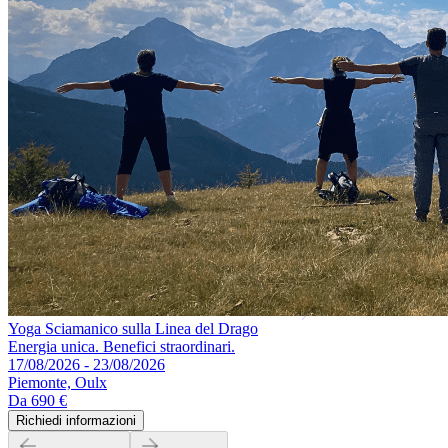
Yoga Sciamanico sulla Linea del Drago
Energia unica. Benefici straordinari.
17/08/2026 - 23/08/2026
Piemonte, Oulx
Da
690 €
Richiedi informazioni