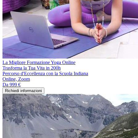
La Migliore Formazione Yoga Online
Trasforma la Tua Vita in 200h
Percorso d'Eccellenza con la Scuola Indiana
Online, Zoom
Da
999 €
Richiedi informazioni