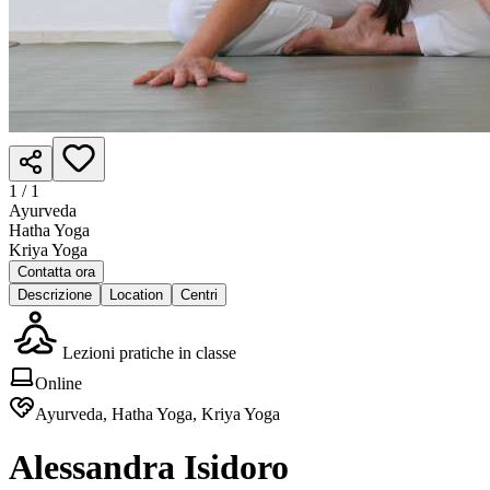
1 /
1
Ayurveda
Hatha Yoga
Kriya Yoga
Contatta ora
Descrizione
Location
Centri
Lezioni pratiche in classe
Online
Ayurveda, Hatha Yoga, Kriya Yoga
Alessandra Isidoro