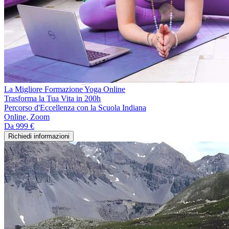
La Migliore Formazione Yoga Online
Trasforma la Tua Vita in 200h
Percorso d'Eccellenza con la Scuola Indiana
Online, Zoom
Da
999 €
Richiedi informazioni