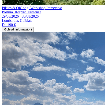
Pilates & QiGong: Workshop Immersivo
Postura. Respiro. Presenza
29/08/2026 - 30/08/2026
Lombardia, Galbiate
Da
190 €
Richiedi informazioni