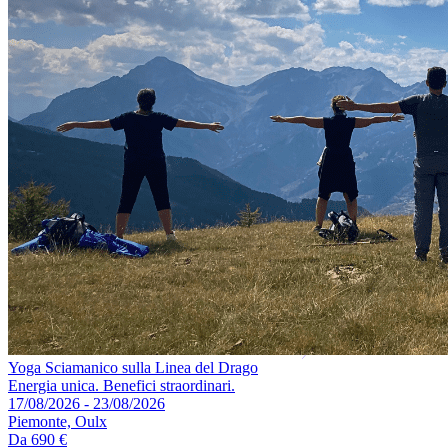
Yoga Sciamanico sulla Linea del Drago
Energia unica. Benefici straordinari.
17/08/2026 - 23/08/2026
Piemonte, Oulx
Da
690 €