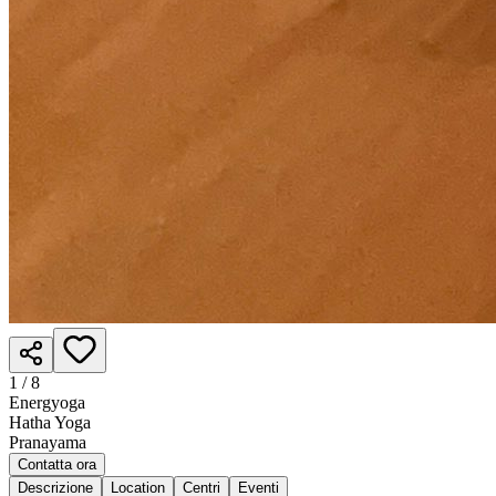
1 /
8
Energyoga
Hatha Yoga
Pranayama
Contatta ora
Descrizione
Location
Centri
Eventi