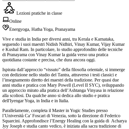
Lezioni pratiche in classe
Online
Energyoga, Hatha Yoga, Pranayama
Vive e studia in India per diversi anni, tra Kerala e Karnataka,
seguendo i suoi maestri Nidish Nidhiri, Vinay Kumar, Vijay Kumar
e Kushal Ram. In particolare, lo studio approfondito delle tecniche
di Pranayama con Vinay Kumar la guida verso una pratica
quotidiana costante e precisa, che dura ancora oggi.
Ispirata dall’approccio “vissuto” della filosofia orientale, si immerge
con dedizione nello studio del Tantra, attraverso i testi classici e
l’insegnamento diretto dei maestri della tradizione. Per quasi due
anni studia e pratica con Mary Powell (Level II SYC), sviluppando
un approccio mirato alla pratica dell’Ashtanga Vinyasa in relazione
alla scoliosi. Da qualche anno si dedica allo studio e pratica
dell'Iyengar Yoga, in India e in Italia.
Parallelamente, completa il Master in Yogic Studies presso
l’Università Ca’ Foscari di Venezia, sotto la direzione di Federico
Squarcini. Approfondisce l’Energy Healing con la guida di Acharya
Joy Joseph e studia canto vedico, è iniziata alla sacra tradizione di