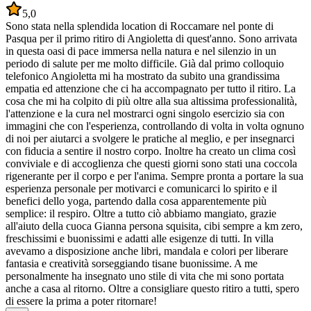
5,0
Sono stata nella splendida location di Roccamare nel ponte di
Pasqua per il primo ritiro di Angioletta di quest'anno. Sono arrivata
in questa oasi di pace immersa nella natura e nel silenzio in un
periodo di salute per me molto difficile. Già dal primo colloquio
telefonico Angioletta mi ha mostrato da subito una grandissima
empatia ed attenzione che ci ha accompagnato per tutto il ritiro. La
cosa che mi ha colpito di più oltre alla sua altissima professionalità,
l'attenzione e la cura nel mostrarci ogni singolo esercizio sia con
immagini che con l'esperienza, controllando di volta in volta ognuno
di noi per aiutarci a svolgere le pratiche al meglio, e per insegnarci
con fiducia a sentire il nostro corpo. Inoltre ha creato un clima così
conviviale e di accoglienza che questi giorni sono stati una coccola
rigenerante per il corpo e per l'anima. Sempre pronta a portare la sua
esperienza personale per motivarci e comunicarci lo spirito e il
benefici dello yoga, partendo dalla cosa apparentemente più
semplice: il respiro. Oltre a tutto ciò abbiamo mangiato, grazie
all'aiuto della cuoca Gianna persona squisita, cibi sempre a km zero,
freschissimi e buonissimi e adatti alle esigenze di tutti. In villa
avevamo a disposizione anche libri, mandala e colori per liberare
fantasia e creatività sorseggiando tisane buonissime. A me
personalmente ha insegnato uno stile di vita che mi sono portata
anche a casa al ritorno. Oltre a consigliare questo ritiro a tutti, spero
di essere la prima a poter ritornare!