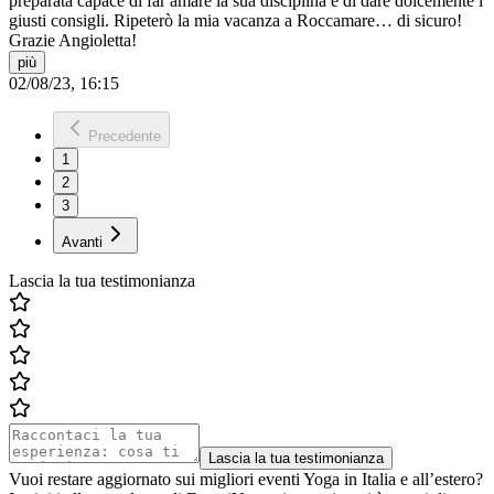
preparata capace di far amare la sua disciplina e di dare dolcemente i
giusti consigli. Ripeterò la mia vacanza a Roccamare… di sicuro!
Grazie Angioletta!
più
02/08/23, 16:15
Precedente
1
2
3
Avanti
Lascia la tua testimonianza
Lascia la tua testimonianza
Vuoi restare aggiornato sui migliori eventi Yoga in Italia e all’estero?