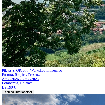
Pilates & QiGong: Workshop Immersivo
Postura. Respiro. Presenza
29/08/2026 - 30/08/2026
Lombardia, Galbiate
Da
190 €
Richiedi informazioni