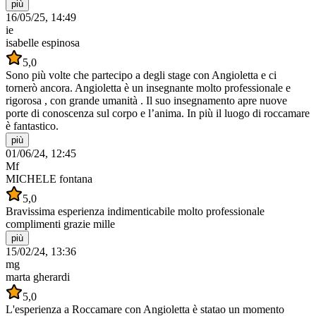
più
16/05/25, 14:49
ie
isabelle espinosa
5,0
Sono più volte che partecipo a degli stage con Angioletta e ci
tornerò ancora. Angioletta è un insegnante molto professionale e
rigorosa , con grande umanità . Il suo insegnamento apre nuove
porte di conoscenza sul corpo e l’anima. In più il luogo di roccamare
è fantastico.
più
01/06/24, 12:45
Mf
MICHELE fontana
5,0
Bravissima esperienza indimenticabile molto professionale
complimenti grazie mille
più
15/02/24, 13:36
mg
marta gherardi
5,0
L'esperienza a Roccamare con Angioletta è statao un momento