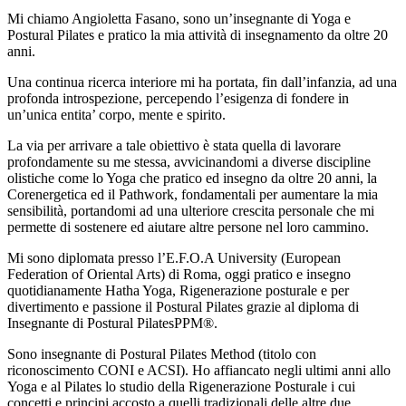
Mi chiamo Angioletta Fasano, sono un’insegnante di Yoga e
Postural Pilates e pratico la mia attività di insegnamento da oltre 20
anni.
Una continua ricerca interiore mi ha portata, fin dall’infanzia, ad una
profonda introspezione, percependo l’esigenza di fondere in
un’unica entita’ corpo, mente e spirito.
La via per arrivare a tale obiettivo è stata quella di lavorare
profondamente su me stessa, avvicinandomi a diverse discipline
olistiche come lo Yoga che pratico ed insegno da oltre 20 anni, la
Corenergetica ed il Pathwork, fondamentali per aumentare la mia
sensibilità, portandomi ad una ulteriore crescita personale che mi
permette di sostenere ed aiutare altre persone nel loro cammino.
Mi sono diplomata presso l’E.F.O.A University (European
Federation of Oriental Arts) di Roma, oggi pratico e insegno
quotidianamente Hatha Yoga, Rigenerazione posturale e per
divertimento e passione il Postural Pilates grazie al diploma di
Insegnante di Postural PilatesPPM®.
Sono insegnante di Postural Pilates Method (titolo con
riconoscimento CONI e ACSI). Ho affiancato negli ultimi anni allo
Yoga e al Pilates lo studio della Rigenerazione Posturale i cui
concetti e principi accosto a quelli tradizionali delle altre due