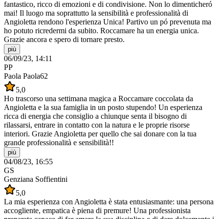
fantastico, ricco di emozioni e di condivisione. Non lo dimenticheró
mai! Il luogo ma soprattutto la sensibilità e professionalità di
Angioletta rendono l'esperienza Unica! Partivo un pó prevenuta ma
ho potuto ricredermi da subito. Roccamare ha un energia unica.
Grazie ancora e spero di tornare presto.
più
06/09/23, 14:11
PP
Paola Paola62
5,0
Ho trascorso una settimana magica a Roccamare coccolata da
Angioletta e la sua famiglia in un posto stupendo! Un esperienza
ricca di energia che consiglio a chiunque senta il bisogno di
rilassarsi, entrare in contatto con la natura e le proprie risorse
interiori. Grazie Angioletta per quello che sai donare con la tua
grande professionalità e sensibilità!!
più
04/08/23, 16:55
GS
Genziana Soffientini
5,0
La mia esperienza con Angioletta è stata entusiasmante: una persona
accogliente, empatica è piena di premure! Una professionista