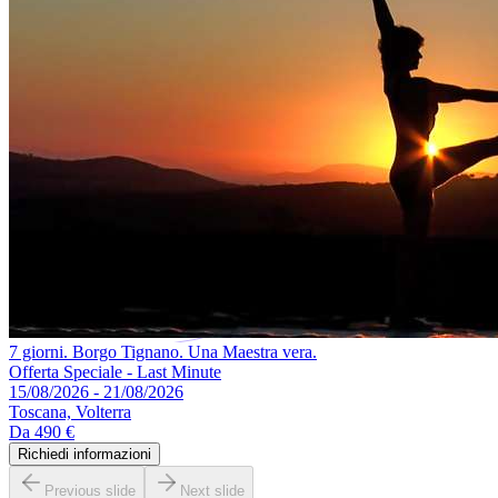
7 giorni. Borgo Tignano. Una Maestra vera.
Offerta Speciale - Last Minute
15/08/2026 - 21/08/2026
Toscana, Volterra
Da
490 €
Richiedi informazioni
Previous slide
Next slide