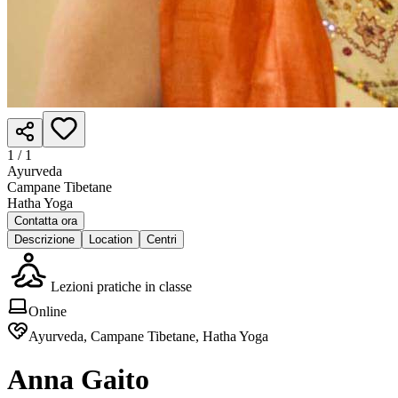
1 /
1
Ayurveda
Campane Tibetane
Hatha Yoga
Contatta ora
Descrizione
Location
Centri
Lezioni pratiche in classe
Online
Ayurveda, Campane Tibetane, Hatha Yoga
Anna Gaito