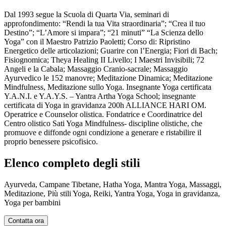
Dal 1993 segue la Scuola di Quarta Via, seminari di
approfondimento: “Rendi la tua Vita straordinaria”; “Crea il tuo
Destino”; “L’Amore si impara”; “21 minuti” “La Scienza dello
Yoga” con il Maestro Patrizio Paoletti; Corso di: Ripristino
Energetico delle articolazioni; Guarire con l’Energia; Fiori di Bach;
Fisiognomica; Theya Healing II Livello; I Maestri Invisibili; 72
Angeli e la Cabala; Massaggio Cranio-sacrale; Massaggio
Ayurvedico le 152 manovre; Meditazione Dinamica; Meditazione
Mindfulness, Meditazione sullo Yoga. Insegnante Yoga certificata
Y.A.N.I. e Y.A.Y.S. – Yantra Artha Yoga School; insegnante
certificata di Yoga in gravidanza 200h ALLIANCE HARI OM.
Operatrice e Counselor olistica. Fondatrice e Coordinatrice del
Centro olistico Sati Yoga Mindfulness- discipline olistiche, che
promuove e diffonde ogni condizione a generare e ristabilire il
proprio benessere psicofisico.
Elenco completo degli stili
Ayurveda, Campane Tibetane, Hatha Yoga, Mantra Yoga, Massaggi,
Meditazione, Più stili Yoga, Reiki, Yantra Yoga, Yoga in gravidanza,
Yoga per bambini
Contatta ora