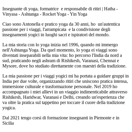
Insegnante di yoga, formatrice e responsabile di ritiri | Hatha -
Vinyasa - Ashtanga - Rocket Yoga - Yin Yoga
Ciao sono Antonella e pratico yoga da 30 anni, ho un'autentica
passione per i viaggi, l'arrampicata e la condivisione degli
insegnamenti yogici in luoghi sacri e ispiratori del mondo.
La mia storia con lo yoga inizia nel 1996, quando mi immergo
nell'Ashtanga Yoga. Da quel momento, lo yoga ei viaggi sono
diventati inseparabili nella mia vita: ho percorso l'India da nord a
sud, praticando negli ashram di Rishikesh, Varanasi, Chennai e
Mysore, dove ho studiato direttamente con maestri della tradizione.
La mia passione per i viaggi yogici mi ha portata a guidare gruppi in
India per due volte, organizzando ritiri che uniscono pratica intensa,
immersione culturale e trasformazione personale. Nel 2019 ho
accompagnato i miei allievi in ​​un viaggio indimenticabile attraverso
Rishikesh, Haridwar, Varanasi e Delhi, creando un'esperienza che
va oltre la pratica sul tappetino per toccare il cuore della tradizione
yogica.
Dal 2021 tengo corsi di formazione insegnanti in Piemonte e in
Sicilia