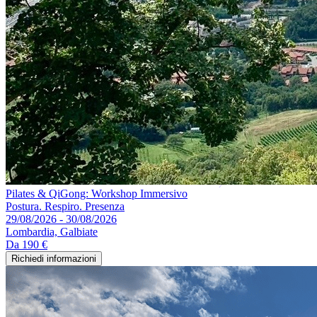
Pilates & QiGong: Workshop Immersivo
Postura. Respiro. Presenza
29/08/2026 - 30/08/2026
Lombardia, Galbiate
Da
190 €
Richiedi informazioni