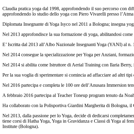
Claudia pratica yoga dal 1998, approfondendo il suo percorso con diffe
approfondendo lo studio dello yoga con Piero Vivarelli presso l’Atma 
Diplomata Insegnante di Yoga Isyco nel 2011 a Bologna; insegna yog
Nel 2013 approfondisce la sua formazione di yoga, abilitandosi co
E’ Iscritta dal 2013 all’Albo Nazionale Insegnanti Yoga (YANI) al n.
Nel 2014 consegue la specializzazione per Yoga per Anziani, formaz
Nel 2014 si abilita come Istruttore di Aerial Training con Ilaria Berry
Per la sua voglia di sperimentare si comincia ad affacciare ad altri tip
Nel 2016 partecipa e completa le 100 ore dell’Anusara Immersion tenut
A febbraio 2016 partecipa al Teacher Toneup program tenuto da No
Ha collaborato con la Polisportiva Giardini Margherita di Bologna, il
Nel 2013, dalla passione per lo Yoga, decide di dedicarsi completament
tiene corsi di Hatha Yoga, Yoga in Gravidanza e Classi di Yoga al fe
Institute (Bologna).