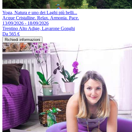
Yoga, Natura e uno dei Laghi più belli...
Acque Cristalline. Relax. Armonia. Pace.
13/09/2026 - 18/09/2026
Trentino Alto Adige, Lavarone Gonghi
Da
565 €
Richiedi informazioni