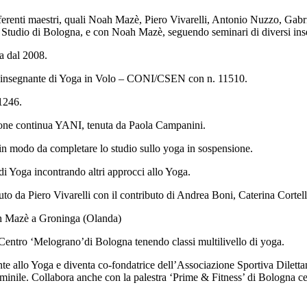
renti maestri, quali Noah Mazè, Piero Vivarelli, Antonio Nuzzo, Gabriell
Studio di Bologna, e con Noah Mazè, seguendo seminari di diversi inseg
a dal 2008.
me insegnante di Yoga in Volo – CONI/CSEN con n. 11510.
 1246.
ione continua YANI, tenuta da Paola Campanini.
, in modo da completare lo studio sullo yoga in sospensione.
i di Yoga incontrando altri approcci allo Yoga.
o da Piero Vivarelli con il contributo di Andrea Boni, Caterina Cortell
ah Mazè a Groninga (Olanda)
 Centro ‘Melograno’di Bologna tenendo classi multilivello di yoga.
e allo Yoga e diventa co-fondatrice dell’Associazione Sportiva Dilettan
mminile. Collabora anche con la palestra ‘Prime & Fitness’ di Bologna c