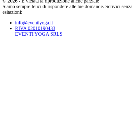
©
2026
-
È vietata la riproduzione anche parziale
Siamo sempre felici di rispondere alle tue domande. Scrivici senza
esitazioni:
info@eventiyoga.it
P.IVA 02010190433
EVENTI YOGA SRLS