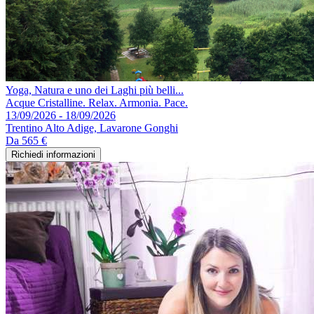
Yoga, Natura e uno dei Laghi più belli...
Acque Cristalline. Relax. Armonia. Pace.
13/09/2026 - 18/09/2026
Trentino Alto Adige, Lavarone Gonghi
Da
565 €
Richiedi informazioni