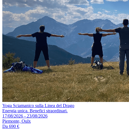
Yoga Sciamanico sulla Linea del Drago
Energia unica. Benefici straordinari.
17/08/2026 - 23/08/2026
Piemonte, Oulx
Da
690 €