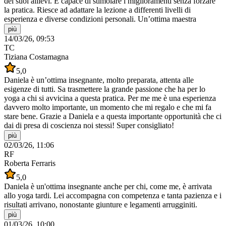
dei suoi allievi. È capace di stimolare i miglioramenti senza forzare
la pratica. Riesce ad adattare la lezione a differenti livelli di
esperienza e diverse condizioni personali. Un’ottima maestra
più
14/03/26, 09:53
TC
Tiziana Costamagna
5,0
Daniela è un’ottima insegnante, molto preparata, attenta alle
esigenze di tutti. Sa trasmettere la grande passione che ha per lo
yoga a chi si avvicina a questa pratica. Per me me è una esperienza
davvero molto importante, un momento che mi regalo e che mi fa
stare bene. Grazie a Daniela e a questa importante opportunità che ci
dai di presa di coscienza noi stessi! Super consigliato!
più
02/03/26, 11:06
RF
Roberta Ferraris
5,0
Daniela è un'ottima insegnante anche per chi, come me, è arrivata
allo yoga tardi. Lei accompagna con competenza e tanta pazienza e i
risultati arrivano, nonostante giunture e legamenti arrugginiti.
più
01/03/26, 10:00