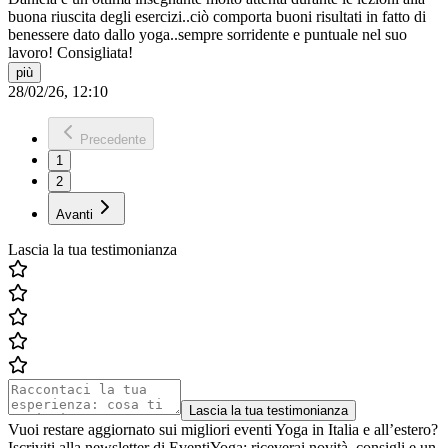
buona riuscita degli esercizi..ciò comporta buoni risultati in fatto di
benessere dato dallo yoga..sempre sorridente e puntuale nel suo
lavoro! Consigliata!
più
28/02/26, 12:10
Precedente
1
2
Avanti
Lascia la tua testimonianza
Lascia la tua testimonianza
Vuoi restare aggiornato sui migliori eventi Yoga in Italia e all’estero?
Iscriviti alla newsletter di EventiYoga: riceverai novità, consigli e un