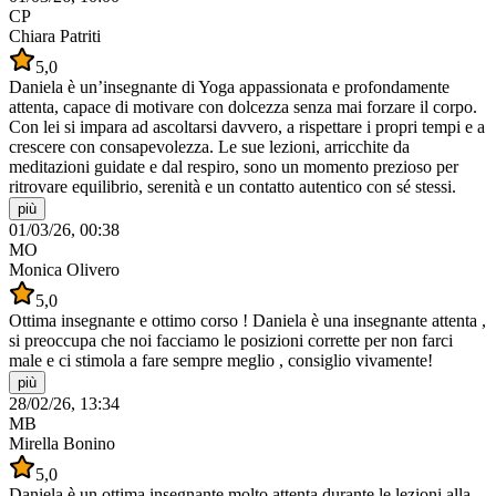
CP
Chiara Patriti
5,0
Daniela è un’insegnante di Yoga appassionata e profondamente
attenta, capace di motivare con dolcezza senza mai forzare il corpo.
Con lei si impara ad ascoltarsi davvero, a rispettare i propri tempi e a
crescere con consapevolezza. Le sue lezioni, arricchite da
meditazioni guidate e dal respiro, sono un momento prezioso per
ritrovare equilibrio, serenità e un contatto autentico con sé stessi.
più
01/03/26, 00:38
MO
Monica Olivero
5,0
Ottima insegnante e ottimo corso ! Daniela è una insegnante attenta ,
si preoccupa che noi facciamo le posizioni corrette per non farci
male e ci stimola a fare sempre meglio , consiglio vivamente!
più
28/02/26, 13:34
MB
Mirella Bonino
5,0
Daniela è un ottima insegnante molto attenta durante le lezioni alla