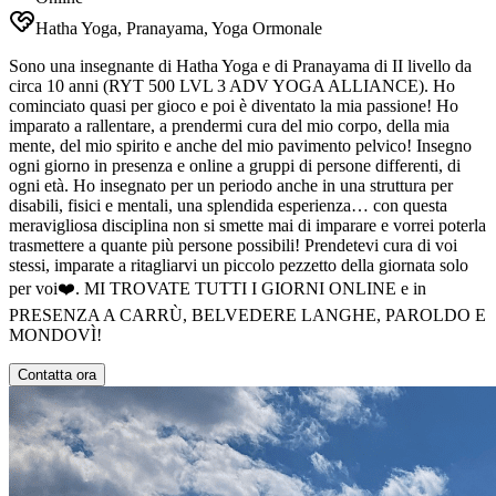
Hatha Yoga, Pranayama, Yoga Ormonale
Sono una insegnante di Hatha Yoga e di Pranayama di II livello da
circa 10 anni (RYT 500 LVL 3 ADV YOGA ALLIANCE). Ho
cominciato quasi per gioco e poi è diventato la mia passione! Ho
imparato a rallentare, a prendermi cura del mio corpo, della mia
mente, del mio spirito e anche del mio pavimento pelvico! Insegno
ogni giorno in presenza e online a gruppi di persone differenti, di
ogni età. Ho insegnato per un periodo anche in una struttura per
disabili, fisici e mentali, una splendida esperienza… con questa
meravigliosa disciplina non si smette mai di imparare e vorrei poterla
trasmettere a quante più persone possibili! Prendetevi cura di voi
stessi, imparate a ritagliarvi un piccolo pezzetto della giornata solo
per voi❤️. MI TROVATE TUTTI I GIORNI ONLINE e in
PRESENZA A CARRÙ, BELVEDERE LANGHE, PAROLDO E
MONDOVÌ!
Contatta ora