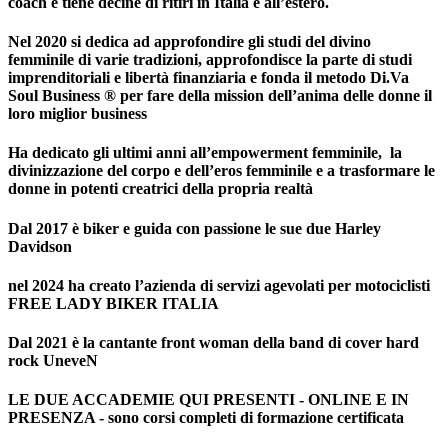
coach e tiene decine di ritiri in Italia e all’estero.
Nel 2020 si dedica ad approfondire gli studi del divino
femminile di varie tradizioni, approfondisce la parte di studi
imprenditoriali e libertà finanziaria e fonda il metodo Di.Va
Soul Business ® per fare della mission dell’anima delle donne il
loro miglior business
Ha dedicato gli ultimi anni all’empowerment femminile, la
divinizzazione del corpo e dell’eros femminile e a trasformare le
donne in potenti creatrici della propria realtà
Dal 2017 è biker e guida con passione le sue due Harley
Davidson
nel 2024 ha creato l’azienda di servizi agevolati per motociclisti
FREE LADY BIKER ITALIA
Dal 2021 è la cantante front woman della band di cover hard
rock UneveN
LE DUE ACCADEMIE QUI PRESENTI - ONLINE E IN
PRESENZA - sono corsi completi di formazione certificata