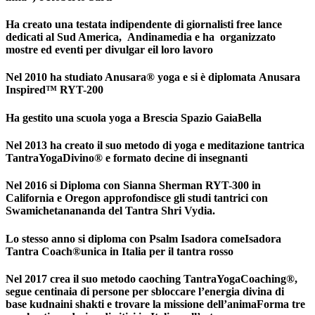
Ha creato una testata indipendente di giornalisti free lance
dedicati al Sud America, Andinamedia e ha organizzato
mostre ed eventi per divulgar eil loro lavoro
Nel 2010 ha studiato Anusara® yoga e si è diplomata Anusara
Inspired™ RYT-200
Ha gestito una scuola yoga a Brescia Spazio GaiaBella
Nel 2013 ha creato il suo metodo di yoga e meditazione tantrica
TantraYogaDivino® e formato decine di insegnanti
Nel 2016 si Diploma con Sianna Sherman RYT-300 in
California e Oregon approfondisce gli studi tantrici con
Swamichetanananda del Tantra Shri Vydia.
Lo stesso anno si diploma con Psalm Isadora comeIsadora
Tantra Coach®unica in Italia per il tantra rosso
Nel 2017 crea il suo metodo caoching TantraYogaCoaching®,
segue centinaia di persone per sbloccare l’energia divina di
base kudnaini shakti e trovare la missione dell’animaForma tre