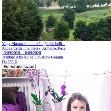
Yoga, Natura e uno dei Laghi più belli...
Acque Cristalline. Relax. Armonia. Pace.
13/09/2026 - 18/09/2026
Trentino Alto Adige, Lavarone Gonghi
Da
565 €
Richiedi informazioni