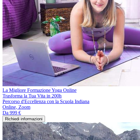
La Migliore Formazione Yoga Online
Trasforma la Tua Vita in 200h
Percorso d'Eccellenza con la Scuola Indiana
Online, Zoom
Da
999 €
Richiedi informazioni