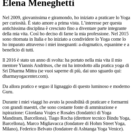
Elena Meneghetti
Nel 2009, giovanissima e giramondo, ho iniziato a praticare lo Yoga
per curiosità. È stato amore a prima vista. L’interesse per questa
antichissima disciplina è cresciuto fino a diventare parte integrante
della mia vita. Così ho deciso di farne la mia professione. Nel 2015
sono ritornata in Italia e ho iniziato a condividere lo Yoga come lo
ho imparato attraverso i miei insegnanti: a-dogmatico, equanime e a
beneficio di tutti.
Il 2016 è stato un anno di svolta: ha portato nella mia vita il mio
mentore Yiannis Andritsos, che mi ha introdotto alla pratica yoga di
Sri Dharma Mittra (se vuoi saperne di più, dai uno sguardo qui:
dharmayogacenter.com).
Da allora pratico e seguo il lignaggio di questo luminoso e moderno
Guru.
Durante i miei viaggi ho avuto la possibilità di praticare e formarmi
con grandi maestri, che sono costante fonte di ammirazione e
ispirazione: Giordana Vrajes e Rosales (fondatrici di Yoga
Mandiram, Barcellona), Tiago Rocha (direttore tecnico Bindu Yoga,
Barcellona), Marco Migliavacca (fondatore di Hohm Street Yoga,
Milano), Federico Belvato (fondatore di Ashtanga Yoga Venice).