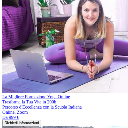
La Migliore Formazione Yoga Online
Trasforma la Tua Vita in 200h
Percorso d'Eccellenza con la Scuola Indiana
Online, Zoom
Da
999 €
Richiedi informazioni