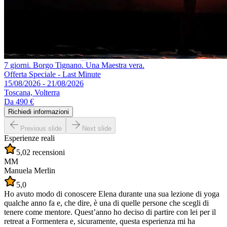
7 giorni. Borgo Tignano. Una Maestra vera.
Offerta Speciale - Last Minute
15/08/2026 - 21/08/2026
Toscana, Volterra
Da
490 €
Richiedi informazioni
Previous slide
Next slide
Esperienze reali
5,0
2 recensioni
MM
Manuela Merlin
5,0
Ho avuto modo di conoscere Elena durante una sua lezione di yoga
qualche anno fa e, che dire, è una di quelle persone che scegli di
tenere come mentore. Quest’anno ho deciso di partire con lei per il
retreat a Formentera e, sicuramente, questa esperienza mi ha