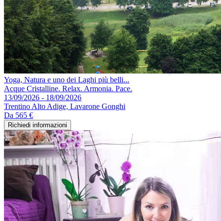
Yoga, Natura e uno dei Laghi più belli...
Acque Cristalline. Relax. Armonia. Pace.
13/09/2026 - 18/09/2026
Trentino Alto Adige, Lavarone Gonghi
Da
565 €
Richiedi informazioni