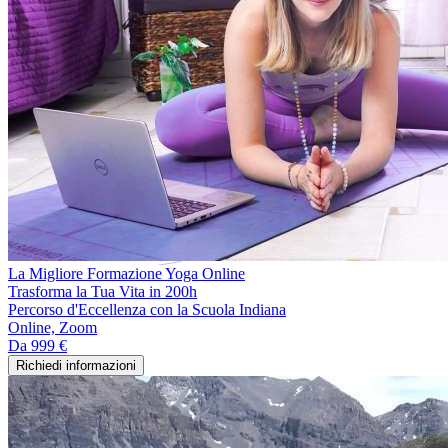
La Migliore Formazione Yoga Online
Trasforma la Tua Vita in 200h
Percorso d'Eccellenza con la Scuola Indiana
Online, Zoom
Da
999 €
Richiedi informazioni