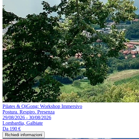
Pilates & QiGong: Workshop Immersivo
Postura. Respiro. Presenza
29/08/2026 - 30/08/2026
Lombardia, Galbiate
Da
190 €
Richiedi informazioni