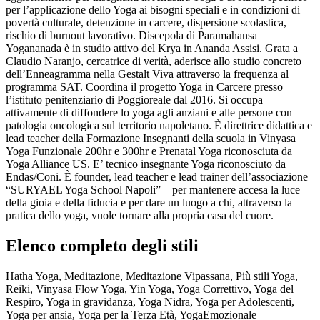
per l’applicazione dello Yoga ai bisogni speciali e in condizioni di
povertà culturale, detenzione in carcere, dispersione scolastica,
rischio di burnout lavorativo. Discepola di Paramahansa
Yogananada è in studio attivo del Krya in Ananda Assisi. Grata a
Claudio Naranjo, cercatrice di verità, aderisce allo studio concreto
dell’Enneagramma nella Gestalt Viva attraverso la frequenza al
programma SAT. Coordina il progetto Yoga in Carcere presso
l’istituto penitenziario di Poggioreale dal 2016. Si occupa
attivamente di diffondere lo yoga agli anziani e alle persone con
patologia oncologica sul territorio napoletano. È direttrice didattica e
lead teacher della Formazione Insegnanti della scuola in Vinyasa
Yoga Funzionale 200hr e 300hr e Prenatal Yoga riconosciuta da
Yoga Alliance US. E’ tecnico insegnante Yoga riconosciuto da
Endas/Coni. È founder, lead teacher e lead trainer dell’associazione
“SURYAEL Yoga School Napoli” – per mantenere accesa la luce
della gioia e della fiducia e per dare un luogo a chi, attraverso la
pratica dello yoga, vuole tornare alla propria casa del cuore.
Elenco completo degli stili
Hatha Yoga, Meditazione, Meditazione Vipassana, Più stili Yoga,
Reiki, Vinyasa Flow Yoga, Yin Yoga, Yoga Correttivo, Yoga del
Respiro, Yoga in gravidanza, Yoga Nidra, Yoga per Adolescenti,
Yoga per ansia, Yoga per la Terza Età, YogaEmozionale