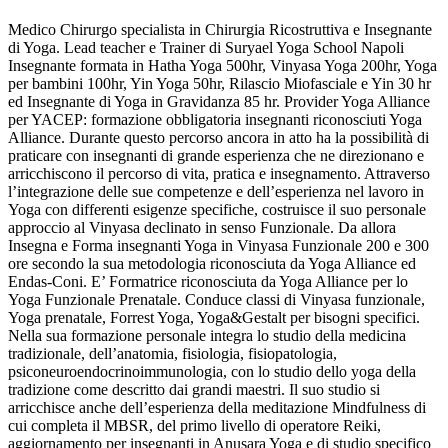
Medico Chirurgo specialista in Chirurgia Ricostruttiva e Insegnante
di Yoga. Lead teacher e Trainer di Suryael Yoga School Napoli
Insegnante formata in Hatha Yoga 500hr, Vinyasa Yoga 200hr, Yoga
per bambini 100hr, Yin Yoga 50hr, Rilascio Miofasciale e Yin 30 hr
ed Insegnante di Yoga in Gravidanza 85 hr. Provider Yoga Alliance
per YACEP: formazione obbligatoria insegnanti riconosciuti Yoga
Alliance. Durante questo percorso ancora in atto ha la possibilità di
praticare con insegnanti di grande esperienza che ne direzionano e
arricchiscono il percorso di vita, pratica e insegnamento. Attraverso
l’integrazione delle sue competenze e dell’esperienza nel lavoro in
Yoga con differenti esigenze specifiche, costruisce il suo personale
approccio al Vinyasa declinato in senso Funzionale. Da allora
Insegna e Forma insegnanti Yoga in Vinyasa Funzionale 200 e 300
ore secondo la sua metodologia riconosciuta da Yoga Alliance ed
Endas-Coni. E’ Formatrice riconosciuta da Yoga Alliance per lo
Yoga Funzionale Prenatale. Conduce classi di Vinyasa funzionale,
Yoga prenatale, Forrest Yoga, Yoga&Gestalt per bisogni specifici.
Nella sua formazione personale integra lo studio della medicina
tradizionale, dell’anatomia, fisiologia, fisiopatologia,
psiconeuroendocrinoimmunologia, con lo studio dello yoga della
tradizione come descritto dai grandi maestri. Il suo studio si
arricchisce anche dell’esperienza della meditazione Mindfulness di
cui completa il MBSR, del primo livello di operatore Reiki,
aggiornamento per insegnanti in Anusara Yoga e di studio specifico