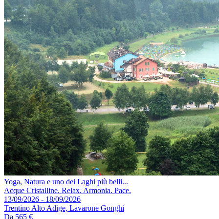
Yoga, Natura e uno dei Laghi più belli...
Acque Cristalline. Relax. Armonia. Pace.
13/09/2026 - 18/09/2026
Trentino Alto Adige, Lavarone Gonghi
Da
565 €