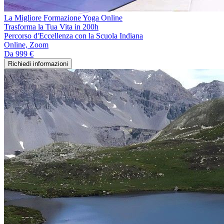
La Migliore Formazione Yoga Online
Trasforma la Tua Vita in 200h
Percorso d'Eccellenza con la Scuola Indiana
Online, Zoom
Da
999 €
Richiedi informazioni