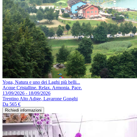
Yoga, Natura e uno dei Laghi più belli...
Acque Cristalline. Relax. Armonia. Pace.
13/09/2026 - 18/09/2026
Trentino Alto Adige, Lavarone Gonghi
Da
565 €
Richiedi informazioni