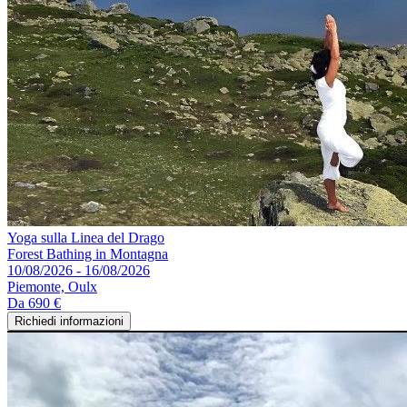
Yoga sulla Linea del Drago
Forest Bathing in Montagna
10/08/2026 - 16/08/2026
Piemonte, Oulx
Da
690 €
Richiedi informazioni