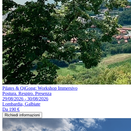
Pilates & QiGong: Workshop Immersivo
Postura. Respiro. Presenza
29/08/2026 - 30/08/2026
Lombardia, Galbiate
Da
190 €
Richiedi informazioni