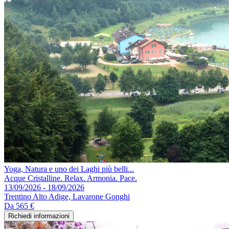
Yoga, Natura e uno dei Laghi più belli...
Acque Cristalline. Relax. Armonia. Pace.
13/09/2026 - 18/09/2026
Trentino Alto Adige, Lavarone Gonghi
Da
565 €
Richiedi informazioni