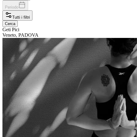
Periodo
Tutti i filtri
Cerca
Geti
Pici
Veneto, PADOVA