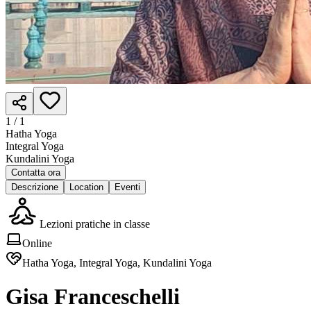
1 /
1
Hatha Yoga
Integral Yoga
Kundalini Yoga
Contatta ora
Descrizione
Location
Eventi
Lezioni pratiche in classe
Online
Hatha Yoga, Integral Yoga, Kundalini Yoga
Gisa Franceschelli