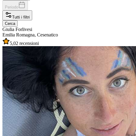
Periodo
Tutti i filtri
Cerca
Giulia
Forlivesi
Emilia Romagna, Cesenatico
5,0
2 recensioni