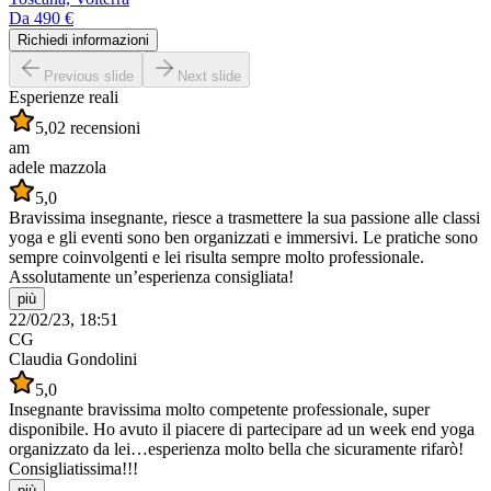
Da
490 €
Richiedi informazioni
Previous slide
Next slide
Esperienze reali
5,0
2 recensioni
am
adele mazzola
5,0
Bravissima insegnante, riesce a trasmettere la sua passione alle classi
yoga e gli eventi sono ben organizzati e immersivi. Le pratiche sono
sempre coinvolgenti e lei risulta sempre molto professionale.
Assolutamente un’esperienza consigliata!
più
22/02/23, 18:51
CG
Claudia Gondolini
5,0
Insegnante bravissima molto competente professionale, super
disponibile. Ho avuto il piacere di partecipare ad un week end yoga
organizzato da lei…esperienza molto bella che sicuramente rifarò!
Consigliatissima!!!
più