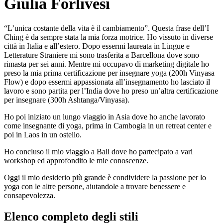
Giulia Forlivesi
“L’unica costante della vita è il cambiamento”. Questa frase dell’I
Ching è da sempre stata la mia forza motrice. Ho vissuto in diverse
città in Italia e all’estero. Dopo essermi laureata in Lingue e
Letterature Straniere mi sono trasferita a Barcellona dove sono
rimasta per sei anni. Mentre mi occupavo di marketing digitale ho
preso la mia prima certificazione per insegnare yoga (200h Vinyasa
Flow) e dopo essermi appassionata all’insegnamento ho lasciato il
lavoro e sono partita per l’India dove ho preso un’altra certificazione
per insegnare (300h Ashtanga/Vinyasa).
Ho poi iniziato un lungo viaggio in Asia dove ho anche lavorato
come insegnante di yoga, prima in Cambogia in un retreat center e
poi in Laos in un ostello.
Ho concluso il mio viaggio a Bali dove ho partecipato a vari
workshop ed approfondito le mie conoscenze.
Oggi il mio desiderio più grande è condividere la passione per lo
yoga con le altre persone, aiutandole a trovare benessere e
consapevolezza.
Elenco completo degli stili