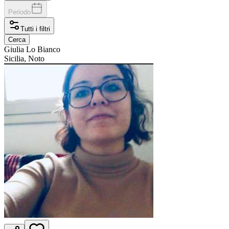
Periodo
Tutti i filtri
Cerca
Giulia
Lo Bianco
Sicilia, Noto