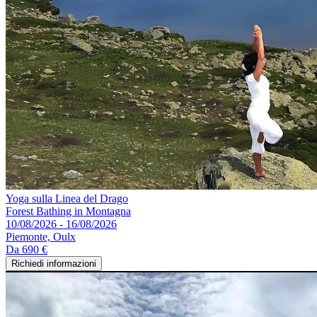
Yoga sulla Linea del Drago
Forest Bathing in Montagna
10/08/2026 - 16/08/2026
Piemonte, Oulx
Da
690 €
Richiedi informazioni