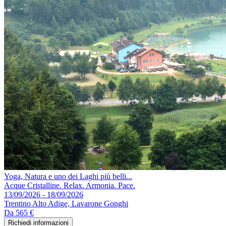
Yoga, Natura e uno dei Laghi più belli...
Acque Cristalline. Relax. Armonia. Pace.
13/09/2026 - 18/09/2026
Trentino Alto Adige, Lavarone Gonghi
Da
565 €
Richiedi informazioni