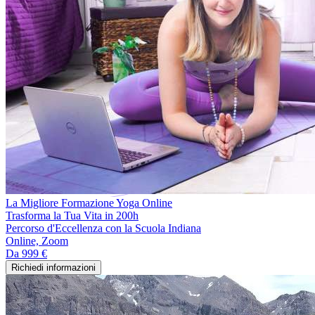
La Migliore Formazione Yoga Online
Trasforma la Tua Vita in 200h
Percorso d'Eccellenza con la Scuola Indiana
Online, Zoom
Da
999 €
Richiedi informazioni