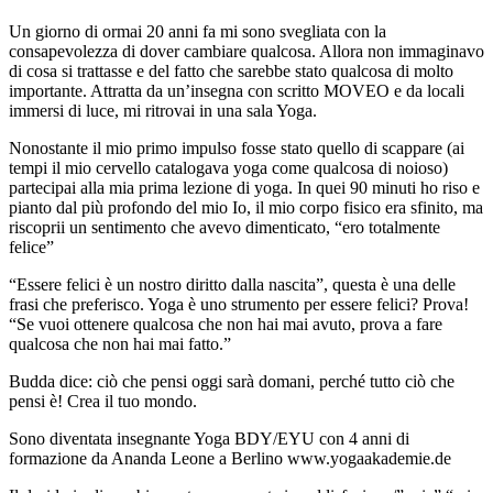
Un giorno di ormai 20 anni fa mi sono svegliata con la
consapevolezza di dover cambiare qualcosa. Allora non immaginavo
di cosa si trattasse e del fatto che sarebbe stato qualcosa di molto
importante. Attratta da un’insegna con scritto MOVEO e da locali
immersi di luce, mi ritrovai in una sala Yoga.
Nonostante il mio primo impulso fosse stato quello di scappare (ai
tempi il mio cervello catalogava yoga come qualcosa di noioso)
partecipai alla mia prima lezione di yoga. In quei 90 minuti ho riso e
pianto dal più profondo del mio Io, il mio corpo fisico era sfinito, ma
riscoprii un sentimento che avevo dimenticato, “ero totalmente
felice”
“Essere felici è un nostro diritto dalla nascita”, questa è una delle
frasi che preferisco. Yoga è uno strumento per essere felici? Prova!
“Se vuoi ottenere qualcosa che non hai mai avuto, prova a fare
qualcosa che non hai mai fatto.”
Budda dice: ciò che pensi oggi sarà domani, perché tutto ciò che
pensi è! Crea il tuo mondo.
Sono diventata insegnante Yoga BDY/EYU con 4 anni di
formazione da Ananda Leone a Berlino www.yogaakademie.de