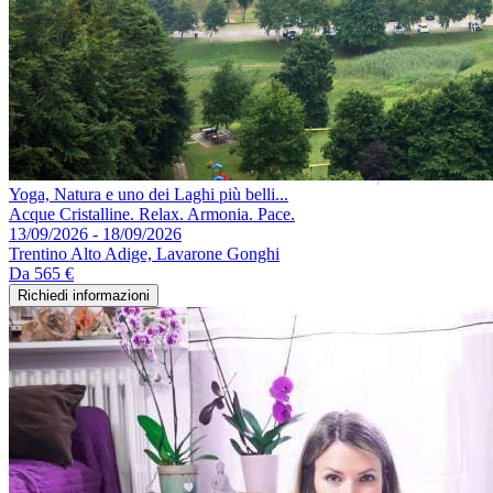
Yoga, Natura e uno dei Laghi più belli...
Acque Cristalline. Relax. Armonia. Pace.
13/09/2026 - 18/09/2026
Trentino Alto Adige, Lavarone Gonghi
Da
565 €
Richiedi informazioni