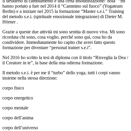
Il desiderio di cambiamento e una certa insoddisfazione/”noia” “mi
hanno portato a fare nel 2014 il “Cammino sul fuoco” (Yogateam
Berlin) e a iniziare nel 2015 la formazione “Master s.e.i.” Training
del metodo s.e.i. (spirituale emozionale integrazione) di Dieter M.
Hörner .
Grazie a queste due attività mi sono sentita di nuovo viva. Mi sono
ricordata chi sono, cosa voglio, perché sono qui, cosa ho da
condividere. Immediatamente ho capito che avrei fatto questo
formazione per diventare “personal trainer s.e.i”.
Nel 2016 ho scritto la tesi di diploma con il titolo “Risveglia la Dea /
il Creatore in te”, la base della mia odierna formazione.
Il metodo s.e.i. è per me il “turbo” dello yoga, tutti i corpi vanno
insieme nella stessa direzione:
corpo fisico
corpo energetico
corpo mentale
corpo dell’anima
corpo dell’universo