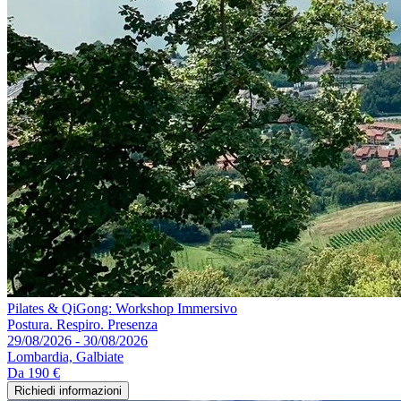
Pilates & QiGong: Workshop Immersivo
Postura. Respiro. Presenza
29/08/2026 - 30/08/2026
Lombardia, Galbiate
Da
190 €
Richiedi informazioni