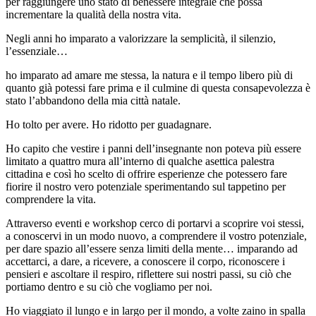
per raggiungere uno stato di benessere integrale che possa
incrementare la qualità della nostra vita.
Negli anni ho imparato a valorizzare la semplicità, il silenzio,
l’essenziale…
ho imparato ad amare me stessa, la natura e il tempo libero più di
quanto già potessi fare prima e il culmine di questa consapevolezza è
stato l’abbandono della mia città natale.
Ho tolto per avere. Ho ridotto per guadagnare.
Ho capito che vestire i panni dell’insegnante non poteva più essere
limitato a quattro mura all’interno di qualche asettica palestra
cittadina e così ho scelto di offrire esperienze che potessero fare
fiorire il nostro vero potenziale sperimentando sul tappetino per
comprendere la vita.
Attraverso eventi e workshop cerco di portarvi a scoprire voi stessi,
a conoscervi in un modo nuovo, a comprendere il vostro potenziale,
per dare spazio all’essere senza limiti della mente… imparando ad
accettarci, a dare, a ricevere, a conoscere il corpo, riconoscere i
pensieri e ascoltare il respiro, riflettere sui nostri passi, su ciò che
portiamo dentro e su ciò che vogliamo per noi.
Ho viaggiato il lungo e in largo per il mondo, a volte zaino in spalla