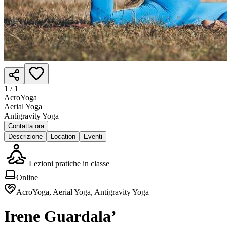
1 /
1
AcroYoga
Aerial Yoga
Antigravity Yoga
Contatta ora
Descrizione
Location
Eventi
Lezioni pratiche in classe
Online
AcroYoga, Aerial Yoga, Antigravity Yoga
Irene Guardala’