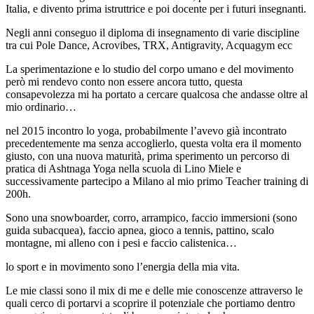
Italia, e divento prima istruttrice e poi docente per i futuri insegnanti.
Negli anni conseguo il diploma di insegnamento di varie discipline
tra cui Pole Dance, Acrovibes, TRX, Antigravity, Acquagym ecc
La sperimentazione e lo studio del corpo umano e del movimento
però mi rendevo conto non essere ancora tutto, questa
consapevolezza mi ha portato a cercare qualcosa che andasse oltre al
mio ordinario…
nel 2015 incontro lo yoga, probabilmente l’avevo già incontrato
precedentemente ma senza accoglierlo, questa volta era il momento
giusto, con una nuova maturità, prima sperimento un percorso di
pratica di Ashtnaga Yoga nella scuola di Lino Miele e
successivamente partecipo a Milano al mio primo Teacher training di
200h.
Sono una snowboarder, corro, arrampico, faccio immersioni (sono
guida subacquea), faccio apnea, gioco a tennis, pattino, scalo
montagne, mi alleno con i pesi e faccio calistenica…
lo sport e in movimento sono l’energia della mia vita.
Le mie classi sono il mix di me e delle mie conoscenze attraverso le
quali cerco di portarvi a scoprire il potenziale che portiamo dentro