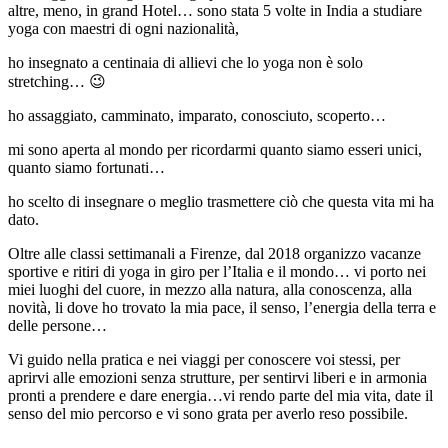
altre, meno, in grand Hotel… sono stata 5 volte in India a studiare
yoga con maestri di ogni nazionalità,
ho insegnato a centinaia di allievi che lo yoga non è solo
stretching… 😉
ho assaggiato, camminato, imparato, conosciuto, scoperto…
mi sono aperta al mondo per ricordarmi quanto siamo esseri unici,
quanto siamo fortunati…
ho scelto di insegnare o meglio trasmettere ciò che questa vita mi ha
dato.
Oltre alle classi settimanali a Firenze, dal 2018 organizzo vacanze
sportive e ritiri di yoga in giro per l’Italia e il mondo… vi porto nei
miei luoghi del cuore, in mezzo alla natura, alla conoscenza, alla
novità, li dove ho trovato la mia pace, il senso, l’energia della terra e
delle persone…
Vi guido nella pratica e nei viaggi per conoscere voi stessi, per
aprirvi alle emozioni senza strutture, per sentirvi liberi e in armonia
pronti a prendere e dare energia…vi rendo parte del mia vita, date il
senso del mio percorso e vi sono grata per averlo reso possibile.
—–