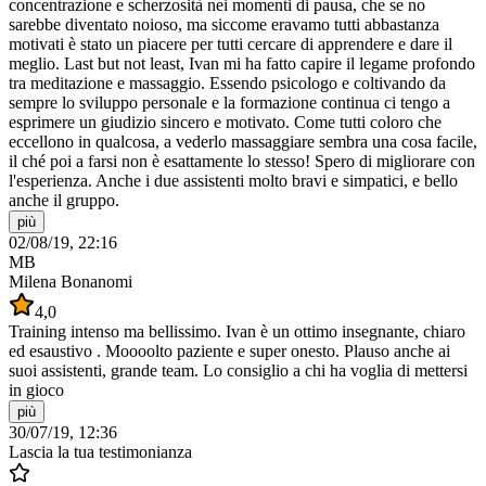
concentrazione e scherzosità nei momenti di pausa, che se no
sarebbe diventato noioso, ma siccome eravamo tutti abbastanza
motivati è stato un piacere per tutti cercare di apprendere e dare il
meglio. Last but not least, Ivan mi ha fatto capire il legame profondo
tra meditazione e massaggio. Essendo psicologo e coltivando da
sempre lo sviluppo personale e la formazione continua ci tengo a
esprimere un giudizio sincero e motivato. Come tutti coloro che
eccellono in qualcosa, a vederlo massaggiare sembra una cosa facile,
il ché poi a farsi non è esattamente lo stesso! Spero di migliorare con
l'esperienza. Anche i due assistenti molto bravi e simpatici, e bello
anche il gruppo.
più
02/08/19, 22:16
MB
Milena Bonanomi
4,0
Training intenso ma bellissimo. Ivan è un ottimo insegnante, chiaro
ed esaustivo . Moooolto paziente e super onesto. Plauso anche ai
suoi assistenti, grande team. Lo consiglio a chi ha voglia di mettersi
in gioco
più
30/07/19, 12:36
Lascia la tua testimonianza