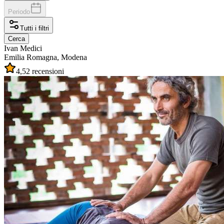
Periodo
Tutti i filtri
Cerca
Ivan
Medici
Emilia Romagna, Modena
4,5
2 recensioni