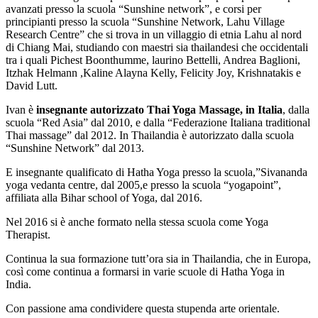
avanzati presso la scuola “Sunshine network”, e corsi per
principianti presso la scuola “Sunshine Network, Lahu Village
Research Centre” che si trova in un villaggio di etnia Lahu al nord
di Chiang Mai, studiando con maestri sia thailandesi che occidentali
tra i quali Pichest Boonthumme, laurino Bettelli, Andrea Baglioni,
Itzhak Helmann ,Kaline Alayna Kelly, Felicity Joy, Krishnatakis e
David Lutt.
Ivan è
insegnante autorizzato Thai Yoga Massage, in Italia
, dalla
scuola “Red Asia” dal 2010, e dalla “Federazione Italiana traditional
Thai massage” dal 2012. In Thailandia è autorizzato dalla scuola
“Sunshine Network” dal 2013.
E insegnante qualificato di Hatha Yoga presso la scuola,”Sivananda
yoga vedanta centre, dal 2005,e presso la scuola “yogapoint”,
affiliata alla Bihar school of Yoga, dal 2016.
Nel 2016 si è anche formato nella stessa scuola come Yoga
Therapist.
Continua la sua formazione tutt’ora sia in Thailandia, che in Europa,
così come continua a formarsi in varie scuole di Hatha Yoga in
India.
Con passione ama condividere questa stupenda arte orientale.