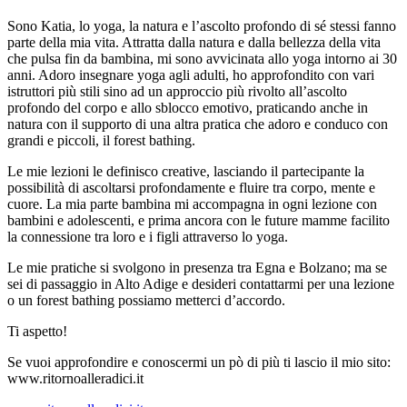
Sono Katia, lo yoga, la natura e l’ascolto profondo di sé stessi fanno
parte della mia vita. Attratta dalla natura e dalla bellezza della vita
che pulsa fin da bambina, mi sono avvicinata allo yoga intorno ai 30
anni. Adoro insegnare yoga agli adulti, ho approfondito con vari
istruttori più stili sino ad un approccio più rivolto all’ascolto
profondo del corpo e allo sblocco emotivo, praticando anche in
natura con il supporto di una altra pratica che adoro e conduco con
grandi e piccoli, il forest bathing.
Le mie lezioni le definisco creative, lasciando il partecipante la
possibilità di ascoltarsi profondamente e fluire tra corpo, mente e
cuore. La mia parte bambina mi accompagna in ogni lezione con
bambini e adolescenti, e prima ancora con le future mamme facilito
la connessione tra loro e i figli attraverso lo yoga.
Le mie pratiche si svolgono in presenza tra Egna e Bolzano; ma se
sei di passaggio in Alto Adige e desideri contattarmi per una lezione
o un forest bathing possiamo metterci d’accordo.
Ti aspetto!
Se vuoi approfondire e conoscermi un pò di più ti lascio il mio sito:
www.ritornoalleradici.it