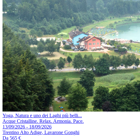
Yoga, Natura e uno dei Laghi più belli...
Acque Cristalline. Relax. Armonia. Pace.
13/09/2026 - 18/09/2026
Trentino Alto Adige, Lavarone Gonghi
Da
565 €