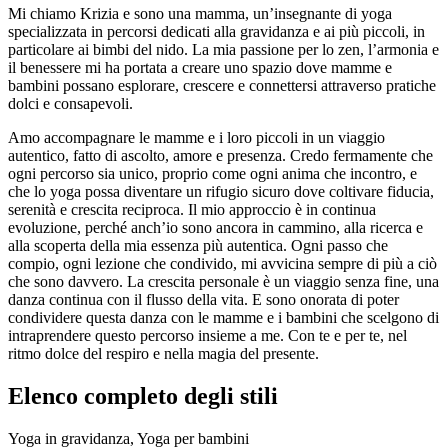
Mi chiamo Krizia e sono una mamma, un’insegnante di yoga
specializzata in percorsi dedicati alla gravidanza e ai più piccoli, in
particolare ai bimbi del nido. La mia passione per lo zen, l’armonia e
il benessere mi ha portata a creare uno spazio dove mamme e
bambini possano esplorare, crescere e connettersi attraverso pratiche
dolci e consapevoli.
Amo accompagnare le mamme e i loro piccoli in un viaggio
autentico, fatto di ascolto, amore e presenza. Credo fermamente che
ogni percorso sia unico, proprio come ogni anima che incontro, e
che lo yoga possa diventare un rifugio sicuro dove coltivare fiducia,
serenità e crescita reciproca. Il mio approccio è in continua
evoluzione, perché anch’io sono ancora in cammino, alla ricerca e
alla scoperta della mia essenza più autentica. Ogni passo che
compio, ogni lezione che condivido, mi avvicina sempre di più a ciò
che sono davvero. La crescita personale è un viaggio senza fine, una
danza continua con il flusso della vita. E sono onorata di poter
condividere questa danza con le mamme e i bambini che scelgono di
intraprendere questo percorso insieme a me. Con te e per te, nel
ritmo dolce del respiro e nella magia del presente.
Elenco completo degli stili
Yoga in gravidanza, Yoga per bambini