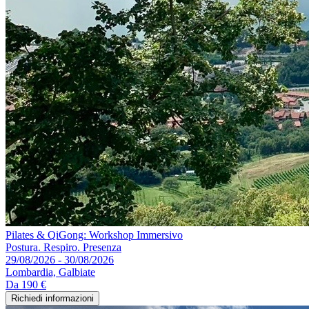
Pilates & QiGong: Workshop Immersivo
Postura. Respiro. Presenza
29/08/2026 - 30/08/2026
Lombardia, Galbiate
Da
190 €
Richiedi informazioni