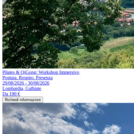
Pilates & QiGong: Workshop Immersivo
Postura. Respiro. Presenza
29/08/2026 - 30/08/2026
Lombardia, Galbiate
Da
190 €
Richiedi informazioni