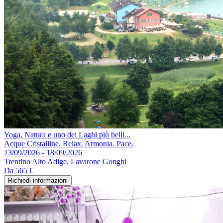
Yoga, Natura e uno dei Laghi più belli...
Acque Cristalline. Relax. Armonia. Pace.
13/09/2026 - 18/09/2026
Trentino Alto Adige, Lavarone Gonghi
Da
565 €
Richiedi informazioni