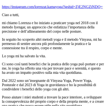
https://instagram.com/lorenzat.kamayoga?igshid=ZjE2NGZiNDQ=
Ciao a tutti,
mi chiamo Lorenza e ho iniziato a praticare yoga nel 2018 con il
metodo Iyengar, un approccio che enfatizza l’importanza della
precisione e dell’allineamento del corpo nelle posture.
In seguito ho scoperto altri metodi yoga e il metodo Vinyasa, mi ha
permesso di sentire ancora più profondamente la pratica e la
connessione tra il respiro, corpo e mente.
Lo yoga mi ha salvato la vita.
Ci sono così tanti benefici che la pratica dello yoga può portare e per
me, lo yoga ha offerto una via per trovare pace e serenità, e questo
ha avuto un impatto positivo sulla mia vita quotidiana.
Dal 2022 sono un’insegnante di Vinyasa Yoga, Power Yoga,
Posturale e dal 2023 di Yoga in gravidanza e ho la possibilità di
condividere i benefici dello yoga con gli altri.
Posso aiutare i miei studenti a trovare la pace interiore, a sviluppare
la consapevolezza del proprio corpo e della propria mente, e a creare
una pratica che possa essere utile nella vita quotidiana.